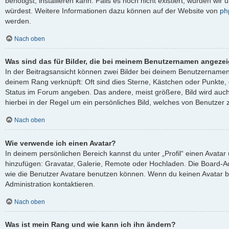
benötigst, installieren kann. Falls es noch nicht existiert, würden wi
würdest. Weitere Informationen dazu können auf der Website von
ph
werden.
Nach oben
Was sind das für Bilder, die bei meinem Benutzernamen angeze
In der Beitragsansicht können zwei Bilder bei deinem Benutzernamen s
deinem Rang verknüpft: Oft sind dies Sterne, Kästchen oder Punkte, 
Status im Forum angeben. Das andere, meist größere, Bild wird auch 
hierbei in der Regel um ein persönliches Bild, welches von Benutzer z
Nach oben
Wie verwende ich einen Avatar?
In deinem persönlichen Bereich kannst du unter „Profil“ einen Avata
hinzufügen: Gravatar, Galerie, Remote oder Hochladen. Die Board-A
wie die Benutzer Avatare benutzen können. Wenn du keinen Avatar be
Administration kontaktieren.
Nach oben
Was ist mein Rang und wie kann ich ihn ändern?