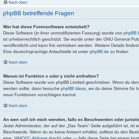
Nach oben
phpBB betreffende Fragen
Wer hat diese Forensoftware entwickelt?
Diese Software (in ihrer unmodifizierten Fassung) wurde von
phpBB L
ist urheberrechtlich geschützt. Sie wurde unter der GNU General Pub
veröffentlicht und kann frei vertrieben werden. Weitere Details findes
Eine deutschsprachige Anlaufstelle ist unter
phpBB.de
zu finden.
Nach oben
Warum ist Funktion x oder y nicht enthalten?
Diese Software wurde von phpBB Limited geschrieben. Wenn du denks
werden sollte, dann besuche
phpBB Ideas
, wo du deine Stimme für
neue Funktionen vorschlagen kannst.
Nach oben
An wen soll ich mich wenden, falls es Beschwerden oder jurist
Jeder Administrator, der auf der „Das Team“-Seite aufgeführt ist, ist 
Beschwerde. Wenn du so keine Antwort erhältst, solltest du den Besi
eine
„WHOIS“-Abfrage
durch) oder — falls diese Seite bei einem kos