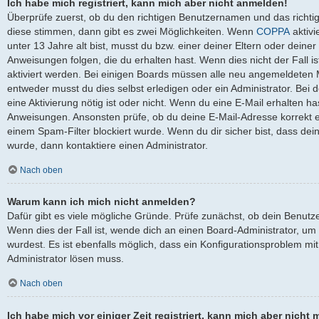
Ich habe mich registriert, kann mich aber nicht anmelden!
Überprüfe zuerst, ob du den richtigen Benutzernamen und das richt
diese stimmen, dann gibt es zwei Möglichkeiten. Wenn
COPPA
aktivi
unter 13 Jahre alt bist, musst du bzw. einer deiner Eltern oder dein
Anweisungen folgen, die du erhalten hast. Wenn dies nicht der Fall is
aktiviert werden. Bei einigen Boards müssen alle neu angemeldeten Mi
entweder musst du dies selbst erledigen oder ein Administrator. Bei de
eine Aktivierung nötig ist oder nicht. Wenn du eine E-Mail erhalten ha
Anweisungen. Ansonsten prüfe, ob du deine E-Mail-Adresse korrekt 
einem Spam-Filter blockiert wurde. Wenn du dir sicher bist, dass de
wurde, dann kontaktiere einen Administrator.
Nach oben
Warum kann ich mich nicht anmelden?
Dafür gibt es viele mögliche Gründe. Prüfe zunächst, ob dein Benutz
Wenn dies der Fall ist, wende dich an einen Board-Administrator, um
wurdest. Es ist ebenfalls möglich, dass ein Konfigurationsproblem mit
Administrator lösen muss.
Nach oben
Ich habe mich vor einiger Zeit registriert, kann mich aber nich