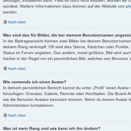
benötigst, installieren kann. Falls es noch nicht existiert, würden wi
würdest. Weitere Informationen dazu können auf der Website von
ph
werden.
Nach oben
Was sind das für Bilder, die bei meinem Benutzernamen angeze
In der Beitragsansicht können zwei Bilder bei deinem Benutzernamen s
deinem Rang verknüpft: Oft sind dies Sterne, Kästchen oder Punkte, 
Status im Forum angeben. Das andere, meist größere, Bild wird auch 
hierbei in der Regel um ein persönliches Bild, welches von Benutzer z
Nach oben
Wie verwende ich einen Avatar?
In deinem persönlichen Bereich kannst du unter „Profil“ einen Avata
hinzufügen: Gravatar, Galerie, Remote oder Hochladen. Die Board-A
wie die Benutzer Avatare benutzen können. Wenn du keinen Avatar be
Administration kontaktieren.
Nach oben
Was ist mein Rang und wie kann ich ihn ändern?