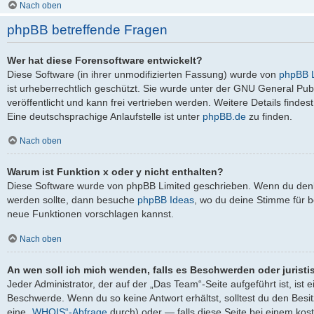
Nach oben
phpBB betreffende Fragen
Wer hat diese Forensoftware entwickelt?
Diese Software (in ihrer unmodifizierten Fassung) wurde von
phpBB L
ist urheberrechtlich geschützt. Sie wurde unter der GNU General Pub
veröffentlicht und kann frei vertrieben werden. Weitere Details findes
Eine deutschsprachige Anlaufstelle ist unter
phpBB.de
zu finden.
Nach oben
Warum ist Funktion x oder y nicht enthalten?
Diese Software wurde von phpBB Limited geschrieben. Wenn du denks
werden sollte, dann besuche
phpBB Ideas
, wo du deine Stimme für
neue Funktionen vorschlagen kannst.
Nach oben
An wen soll ich mich wenden, falls es Beschwerden oder jurist
Jeder Administrator, der auf der „Das Team“-Seite aufgeführt ist, ist 
Beschwerde. Wenn du so keine Antwort erhältst, solltest du den Besi
eine
„WHOIS“-Abfrage
durch) oder — falls diese Seite bei einem kos