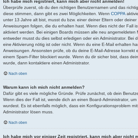
Ich habe mich registriert, kann mich aber nicht anmelden!
Überprüfe zuerst, ob du den richtigen Benutzernamen und das richt
diese stimmen, dann gibt es zwei Möglichkeiten. Wenn
COPPA
aktivi
unter 13 Jahre alt bist, musst du bzw. einer deiner Eltern oder dein
Anweisungen folgen, die du erhalten hast. Wenn dies nicht der Fall is
aktiviert werden. Bei einigen Boards müssen alle neu angemeldeten Mi
entweder musst du dies selbst erledigen oder ein Administrator. Bei de
eine Aktivierung nötig ist oder nicht. Wenn du eine E-Mail erhalten ha
Anweisungen. Ansonsten prüfe, ob du deine E-Mail-Adresse korrekt 
einem Spam-Filter blockiert wurde. Wenn du dir sicher bist, dass de
wurde, dann kontaktiere einen Administrator.
Nach oben
Warum kann ich mich nicht anmelden?
Dafür gibt es viele mögliche Gründe. Prüfe zunächst, ob dein Benutz
Wenn dies der Fall ist, wende dich an einen Board-Administrator, um
wurdest. Es ist ebenfalls möglich, dass ein Konfigurationsproblem mit
Administrator lösen muss.
Nach oben
Ich habe mich vor einiger Zeit registriert, kann mich aber nich