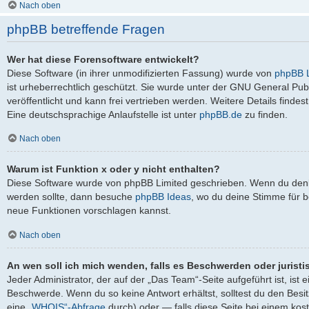
Nach oben
phpBB betreffende Fragen
Wer hat diese Forensoftware entwickelt?
Diese Software (in ihrer unmodifizierten Fassung) wurde von
phpBB L
ist urheberrechtlich geschützt. Sie wurde unter der GNU General Pub
veröffentlicht und kann frei vertrieben werden. Weitere Details findes
Eine deutschsprachige Anlaufstelle ist unter
phpBB.de
zu finden.
Nach oben
Warum ist Funktion x oder y nicht enthalten?
Diese Software wurde von phpBB Limited geschrieben. Wenn du denks
werden sollte, dann besuche
phpBB Ideas
, wo du deine Stimme für
neue Funktionen vorschlagen kannst.
Nach oben
An wen soll ich mich wenden, falls es Beschwerden oder jurist
Jeder Administrator, der auf der „Das Team“-Seite aufgeführt ist, ist 
Beschwerde. Wenn du so keine Antwort erhältst, solltest du den Besi
eine
„WHOIS“-Abfrage
durch) oder — falls diese Seite bei einem kos