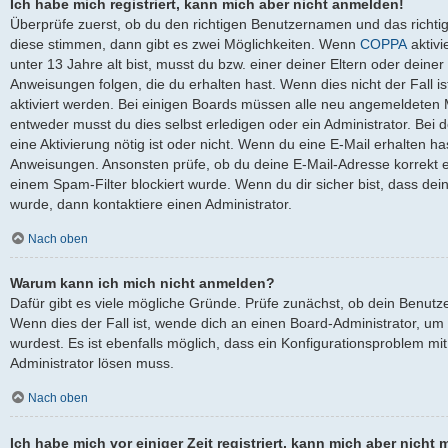
Ich habe mich registriert, kann mich aber nicht anmelden!
Überprüfe zuerst, ob du den richtigen Benutzernamen und das richt
diese stimmen, dann gibt es zwei Möglichkeiten. Wenn
COPPA
aktivi
unter 13 Jahre alt bist, musst du bzw. einer deiner Eltern oder dein
Anweisungen folgen, die du erhalten hast. Wenn dies nicht der Fall is
aktiviert werden. Bei einigen Boards müssen alle neu angemeldeten Mi
entweder musst du dies selbst erledigen oder ein Administrator. Bei de
eine Aktivierung nötig ist oder nicht. Wenn du eine E-Mail erhalten ha
Anweisungen. Ansonsten prüfe, ob du deine E-Mail-Adresse korrekt 
einem Spam-Filter blockiert wurde. Wenn du dir sicher bist, dass de
wurde, dann kontaktiere einen Administrator.
Nach oben
Warum kann ich mich nicht anmelden?
Dafür gibt es viele mögliche Gründe. Prüfe zunächst, ob dein Benutz
Wenn dies der Fall ist, wende dich an einen Board-Administrator, um
wurdest. Es ist ebenfalls möglich, dass ein Konfigurationsproblem mit
Administrator lösen muss.
Nach oben
Ich habe mich vor einiger Zeit registriert, kann mich aber nich