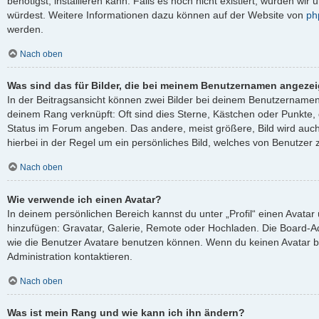
benötigst, installieren kann. Falls es noch nicht existiert, würden wi
würdest. Weitere Informationen dazu können auf der Website von
ph
werden.
Nach oben
Was sind das für Bilder, die bei meinem Benutzernamen angeze
In der Beitragsansicht können zwei Bilder bei deinem Benutzernamen s
deinem Rang verknüpft: Oft sind dies Sterne, Kästchen oder Punkte, 
Status im Forum angeben. Das andere, meist größere, Bild wird auch 
hierbei in der Regel um ein persönliches Bild, welches von Benutzer z
Nach oben
Wie verwende ich einen Avatar?
In deinem persönlichen Bereich kannst du unter „Profil“ einen Avata
hinzufügen: Gravatar, Galerie, Remote oder Hochladen. Die Board-A
wie die Benutzer Avatare benutzen können. Wenn du keinen Avatar be
Administration kontaktieren.
Nach oben
Was ist mein Rang und wie kann ich ihn ändern?