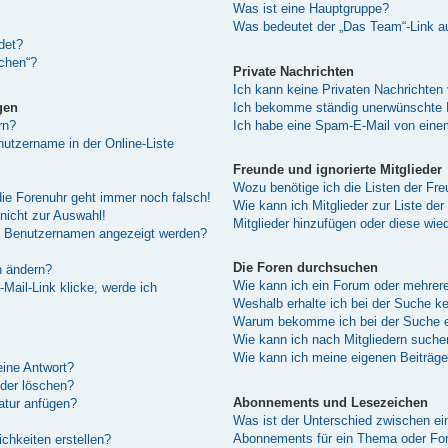
Was ist eine Hauptgruppe?
Was bedeutet der „Das Team“-Link au
det?
schen“?
Private Nachrichten
Ich kann keine Privaten Nachrichten
gen
Ich bekomme ständig unerwünschte P
rn?
Ich habe eine Spam-E-Mail von einem
utzername in der Online-Liste
Freunde und ignorierte Mitglieder
Wozu benötige ich die Listen der Fre
 die Forenuhr geht immer noch falsch!
Wie kann ich Mitglieder zur Liste der
nicht zur Auswahl!
Mitglieder hinzufügen oder diese wie
em Benutzernamen angezeigt werden?
Die Foren durchsuchen
n ändern?
Wie kann ich ein Forum oder mehrer
Mail-Link klicke, werde ich
Weshalb erhalte ich bei der Suche k
Warum bekomme ich bei der Suche ei
Wie kann ich nach Mitgliedern suche
Wie kann ich meine eigenen Beiträg
eine Antwort?
oder löschen?
Abonnements und Lesezeichen
atur anfügen?
Was ist der Unterschied zwischen e
Abonnements für ein Thema oder F
chkeiten erstellen?