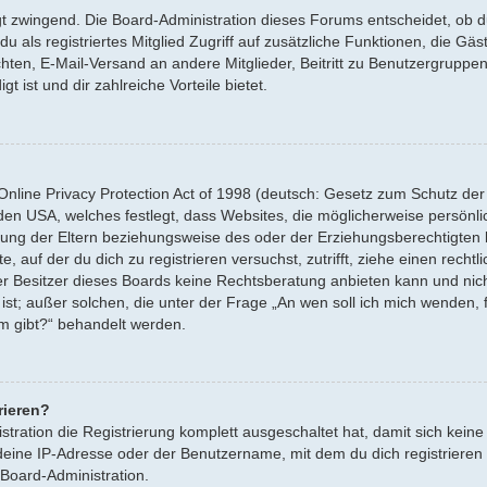
gt zwingend. Die Board-Administration dieses Forums entscheidet, ob du
 du als registriertes Mitglied Zugriff auf zusätzliche Funktionen, die G
ichten, E-Mail-Versand an andere Mitglieder, Beitritt zu Benutzergruppe
t ist und dir zahlreiche Vorteile bietet.
nline Privacy Protection Act of 1998 (deutsch: Gesetz zum Schutz der
n den USA, welches festlegt, dass Websites, die möglicherweise persönl
ung der Eltern beziehungsweise des oder der Erziehungsberechtigten 
e, auf der du dich zu registrieren versuchst, zutrifft, ziehe einen rechtl
 Besitzer dieses Boards keine Rechtsberatung anbieten kann und nicht 
 ist; außer solchen, die unter der Frage „An wen soll ich mich wenden,
um gibt?“ behandelt werden.
rieren?
stration die Registrierung komplett ausgeschaltet hat, damit sich ke
deine IP-Adresse oder der Benutzername, mit dem du dich registriere
 Board-Administration.