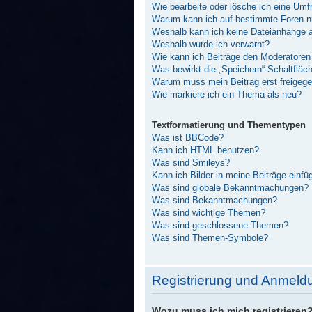
Wie bearbeite oder lösche ich eine Umf
Warum kann ich auf bestimmte Foren ni
Weshalb kann ich keine Dateianhänge 
Weshalb wurde ich verwarnt?
Wie kann ich Beiträge den Moderatore
Was bewirkt die „Speichern“-Schaltfläc
Warum muss mein Beitrag erst freigeg
Wie markiere ich ein Thema als neu?
Textformatierung und Thementypen
Was ist BBCode?
Kann ich HTML benutzen?
Was sind Smileys?
Kann ich Bilder in meine Beiträge einfü
Was sind globale Bekanntmachungen?
Was sind Bekanntmachungen?
Was sind wichtige Themen?
Was sind geschlossene Themen?
Was sind Themen-Symbole?
Registrierung und Anmeld
Wozu muss ich mich registrieren