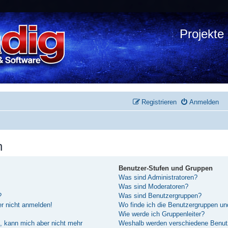
Projekte
Registrieren
Anmelden
n
Benutzer-Stufen und Gruppen
Was sind Administratoren?
Was sind Moderatoren?
?
Was sind Benutzergruppen?
er nicht anmelden!
Wo finde ich die Benutzergruppen und
Wie werde ich Gruppenleiter?
rt, kann mich aber nicht mehr
Weshalb werden verschiedene Benutze