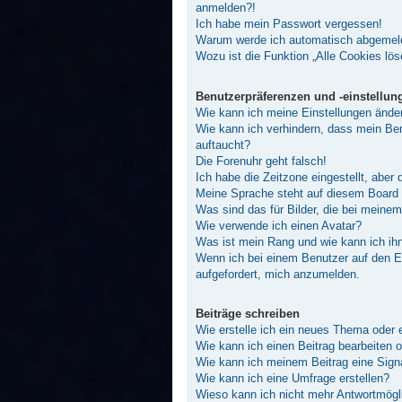
anmelden?!
Ich habe mein Passwort vergessen!
Warum werde ich automatisch abgemel
Wozu ist die Funktion „Alle Cookies lö
Benutzerpräferenzen und -einstellun
Wie kann ich meine Einstellungen ände
Wie kann ich verhindern, dass mein Ben
auftaucht?
Die Forenuhr geht falsch!
Ich habe die Zeitzone eingestellt, aber
Meine Sprache steht auf diesem Board 
Was sind das für Bilder, die bei mein
Wie verwende ich einen Avatar?
Was ist mein Rang und wie kann ich ih
Wenn ich bei einem Benutzer auf den E-
aufgefordert, mich anzumelden.
Beiträge schreiben
Wie erstelle ich ein neues Thema oder 
Wie kann ich einen Beitrag bearbeiten 
Wie kann ich meinem Beitrag eine Sign
Wie kann ich eine Umfrage erstellen?
Wieso kann ich nicht mehr Antwortmögli