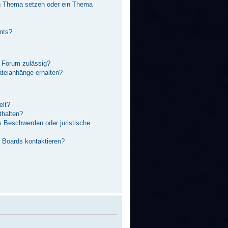
in Thema setzen oder ein Thema
nts?
 Forum zulässig?
ateianhänge erhalten?
elt?
thalten?
s Beschwerden oder juristische
s Boards kontaktieren?