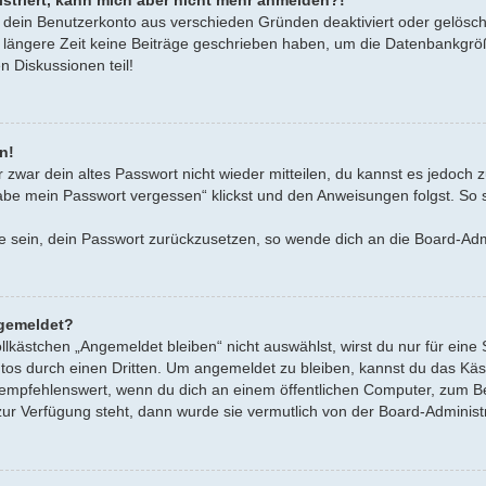
gistriert, kann mich aber nicht mehr anmelden?!
r dein Benutzerkonto aus verschieden Gründen deaktiviert oder gelösch
 längere Zeit keine Beiträge geschrieben haben, um die Datenbankgröß
n Diskussionen teil!
n!
r zwar dein altes Passwort nicht wieder mitteilen, du kannst es jedoch
abe mein Passwort vergessen“ klickst und den Anweisungen folgst. So so
age sein, dein Passwort zurückzusetzen, so wende dich an die Board-Adm
gemeldet?
ästchen „Angemeldet bleiben“ nicht auswählst, wirst du nur für eine 
os durch einen Dritten. Um angemeldet zu bleiben, kannst du das Kä
empfehlenswert, wenn du dich an einem öffentlichen Computer, zum Bei
zur Verfügung steht, dann wurde sie vermutlich von der Board-Administ