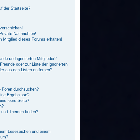
f der Startseite?
 verschicken!
rivate Nachrichten!
 Mitglied dieses Forums erhalten!
unde und ignorierten Mitglieder?
 Freunde oder zur Liste der ignorierten
der aus den Listen entfernen?
e Foren durchsuchen?
eine Ergebnisse?
ne leere Seite?
n?
e und Themen finden?
inem Lesezeichen und einem
orum?