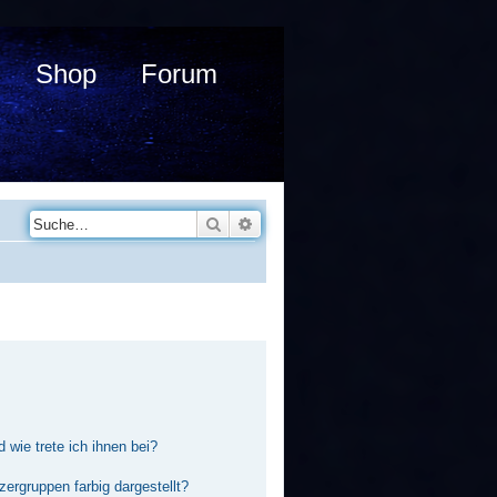
Shop
Forum
Suche
Erweiterte Suche
 wie trete ich ihnen bei?
rgruppen farbig dargestellt?