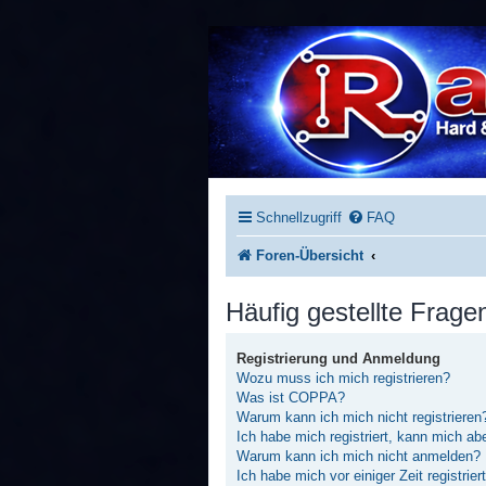
Schnellzugriff
FAQ
Foren-Übersicht
Häufig gestellte Frage
Registrierung und Anmeldung
Wozu muss ich mich registrieren?
Was ist COPPA?
Warum kann ich mich nicht registrieren
Ich habe mich registriert, kann mich ab
Warum kann ich mich nicht anmelden?
Ich habe mich vor einiger Zeit registrie