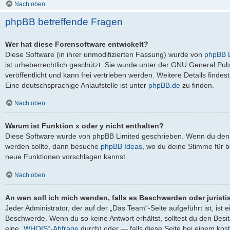
Nach oben
phpBB betreffende Fragen
Wer hat diese Forensoftware entwickelt?
Diese Software (in ihrer unmodifizierten Fassung) wurde von
phpBB L
ist urheberrechtlich geschützt. Sie wurde unter der GNU General Pub
veröffentlicht und kann frei vertrieben werden. Weitere Details findes
Eine deutschsprachige Anlaufstelle ist unter
phpBB.de
zu finden.
Nach oben
Warum ist Funktion x oder y nicht enthalten?
Diese Software wurde von phpBB Limited geschrieben. Wenn du denks
werden sollte, dann besuche
phpBB Ideas
, wo du deine Stimme für
neue Funktionen vorschlagen kannst.
Nach oben
An wen soll ich mich wenden, falls es Beschwerden oder jurist
Jeder Administrator, der auf der „Das Team“-Seite aufgeführt ist, ist 
Beschwerde. Wenn du so keine Antwort erhältst, solltest du den Besi
eine
„WHOIS“-Abfrage
durch) oder — falls diese Seite bei einem kos