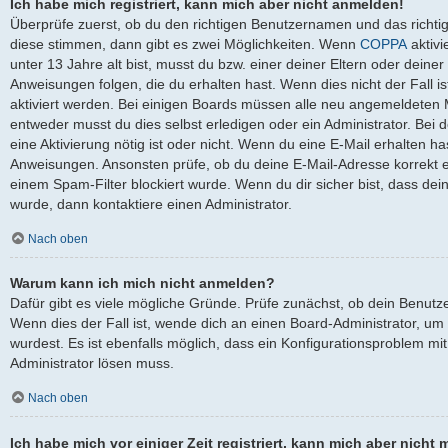
Ich habe mich registriert, kann mich aber nicht anmelden!
Überprüfe zuerst, ob du den richtigen Benutzernamen und das richt
diese stimmen, dann gibt es zwei Möglichkeiten. Wenn
COPPA
aktivi
unter 13 Jahre alt bist, musst du bzw. einer deiner Eltern oder dein
Anweisungen folgen, die du erhalten hast. Wenn dies nicht der Fall is
aktiviert werden. Bei einigen Boards müssen alle neu angemeldeten Mi
entweder musst du dies selbst erledigen oder ein Administrator. Bei de
eine Aktivierung nötig ist oder nicht. Wenn du eine E-Mail erhalten ha
Anweisungen. Ansonsten prüfe, ob du deine E-Mail-Adresse korrekt 
einem Spam-Filter blockiert wurde. Wenn du dir sicher bist, dass de
wurde, dann kontaktiere einen Administrator.
Nach oben
Warum kann ich mich nicht anmelden?
Dafür gibt es viele mögliche Gründe. Prüfe zunächst, ob dein Benutz
Wenn dies der Fall ist, wende dich an einen Board-Administrator, um
wurdest. Es ist ebenfalls möglich, dass ein Konfigurationsproblem mit
Administrator lösen muss.
Nach oben
Ich habe mich vor einiger Zeit registriert, kann mich aber nich