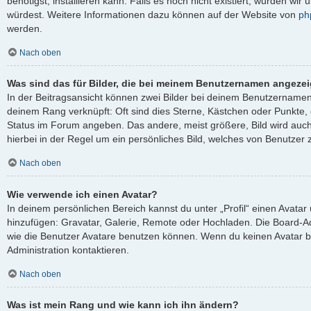
benötigst, installieren kann. Falls es noch nicht existiert, würden wi
würdest. Weitere Informationen dazu können auf der Website von
ph
werden.
Nach oben
Was sind das für Bilder, die bei meinem Benutzernamen angeze
In der Beitragsansicht können zwei Bilder bei deinem Benutzernamen s
deinem Rang verknüpft: Oft sind dies Sterne, Kästchen oder Punkte, 
Status im Forum angeben. Das andere, meist größere, Bild wird auch 
hierbei in der Regel um ein persönliches Bild, welches von Benutzer z
Nach oben
Wie verwende ich einen Avatar?
In deinem persönlichen Bereich kannst du unter „Profil“ einen Avata
hinzufügen: Gravatar, Galerie, Remote oder Hochladen. Die Board-A
wie die Benutzer Avatare benutzen können. Wenn du keinen Avatar be
Administration kontaktieren.
Nach oben
Was ist mein Rang und wie kann ich ihn ändern?