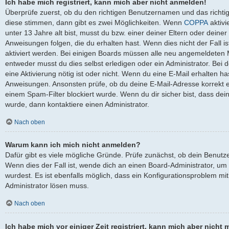
Ich habe mich registriert, kann mich aber nicht anmelden!
Überprüfe zuerst, ob du den richtigen Benutzernamen und das richt
diese stimmen, dann gibt es zwei Möglichkeiten. Wenn
COPPA
aktivi
unter 13 Jahre alt bist, musst du bzw. einer deiner Eltern oder dein
Anweisungen folgen, die du erhalten hast. Wenn dies nicht der Fall is
aktiviert werden. Bei einigen Boards müssen alle neu angemeldeten Mi
entweder musst du dies selbst erledigen oder ein Administrator. Bei de
eine Aktivierung nötig ist oder nicht. Wenn du eine E-Mail erhalten ha
Anweisungen. Ansonsten prüfe, ob du deine E-Mail-Adresse korrekt 
einem Spam-Filter blockiert wurde. Wenn du dir sicher bist, dass de
wurde, dann kontaktiere einen Administrator.
Nach oben
Warum kann ich mich nicht anmelden?
Dafür gibt es viele mögliche Gründe. Prüfe zunächst, ob dein Benutz
Wenn dies der Fall ist, wende dich an einen Board-Administrator, um
wurdest. Es ist ebenfalls möglich, dass ein Konfigurationsproblem mit
Administrator lösen muss.
Nach oben
Ich habe mich vor einiger Zeit registriert, kann mich aber nich