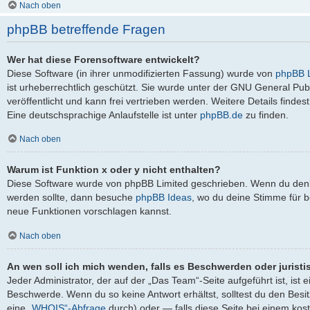
Nach oben
phpBB betreffende Fragen
Wer hat diese Forensoftware entwickelt?
Diese Software (in ihrer unmodifizierten Fassung) wurde von
phpBB L
ist urheberrechtlich geschützt. Sie wurde unter der GNU General Pub
veröffentlicht und kann frei vertrieben werden. Weitere Details findes
Eine deutschsprachige Anlaufstelle ist unter
phpBB.de
zu finden.
Nach oben
Warum ist Funktion x oder y nicht enthalten?
Diese Software wurde von phpBB Limited geschrieben. Wenn du denks
werden sollte, dann besuche
phpBB Ideas
, wo du deine Stimme für
neue Funktionen vorschlagen kannst.
Nach oben
An wen soll ich mich wenden, falls es Beschwerden oder jurist
Jeder Administrator, der auf der „Das Team“-Seite aufgeführt ist, ist 
Beschwerde. Wenn du so keine Antwort erhältst, solltest du den Besi
eine
„WHOIS“-Abfrage
durch) oder — falls diese Seite bei einem kos