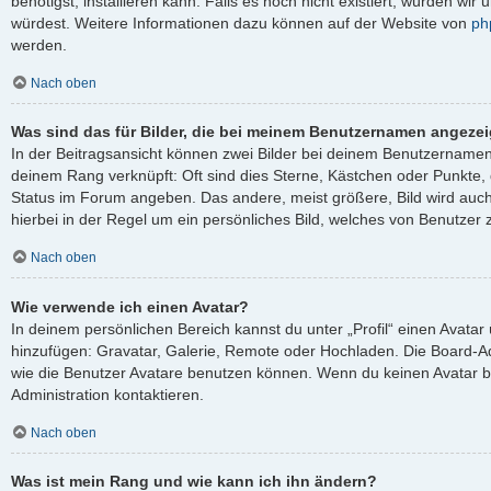
benötigst, installieren kann. Falls es noch nicht existiert, würden wi
würdest. Weitere Informationen dazu können auf der Website von
ph
werden.
Nach oben
Was sind das für Bilder, die bei meinem Benutzernamen angeze
In der Beitragsansicht können zwei Bilder bei deinem Benutzernamen s
deinem Rang verknüpft: Oft sind dies Sterne, Kästchen oder Punkte, 
Status im Forum angeben. Das andere, meist größere, Bild wird auch 
hierbei in der Regel um ein persönliches Bild, welches von Benutzer z
Nach oben
Wie verwende ich einen Avatar?
In deinem persönlichen Bereich kannst du unter „Profil“ einen Avata
hinzufügen: Gravatar, Galerie, Remote oder Hochladen. Die Board-A
wie die Benutzer Avatare benutzen können. Wenn du keinen Avatar be
Administration kontaktieren.
Nach oben
Was ist mein Rang und wie kann ich ihn ändern?