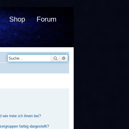
Shop
Forum
Suche
Erweiterte Suche
 wie trete ich ihnen bei?
rgruppen farbig dargestellt?