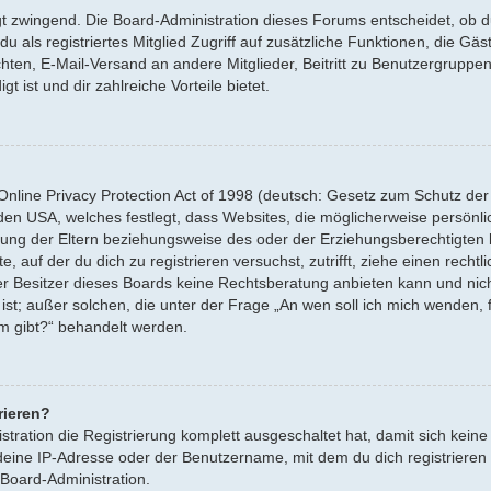
gt zwingend. Die Board-Administration dieses Forums entscheidet, ob du
 du als registriertes Mitglied Zugriff auf zusätzliche Funktionen, die G
ichten, E-Mail-Versand an andere Mitglieder, Beitritt zu Benutzergruppe
t ist und dir zahlreiche Vorteile bietet.
nline Privacy Protection Act of 1998 (deutsch: Gesetz zum Schutz der
n den USA, welches festlegt, dass Websites, die möglicherweise persönl
ung der Eltern beziehungsweise des oder der Erziehungsberechtigten 
e, auf der du dich zu registrieren versuchst, zutrifft, ziehe einen rechtl
 Besitzer dieses Boards keine Rechtsberatung anbieten kann und nicht 
 ist; außer solchen, die unter der Frage „An wen soll ich mich wenden,
um gibt?“ behandelt werden.
rieren?
stration die Registrierung komplett ausgeschaltet hat, damit sich ke
deine IP-Adresse oder der Benutzername, mit dem du dich registriere
 Board-Administration.