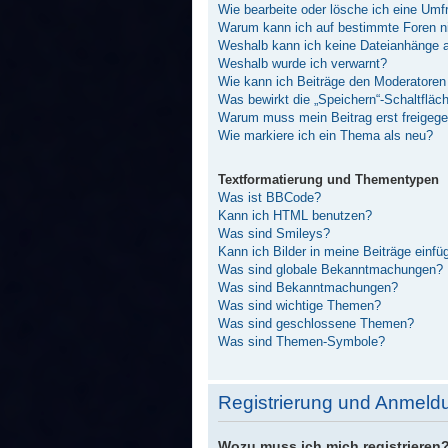
Wie bearbeite oder lösche ich eine Umf
Warum kann ich auf bestimmte Foren ni
Weshalb kann ich keine Dateianhänge 
Weshalb wurde ich verwarnt?
Wie kann ich Beiträge den Moderatore
Was bewirkt die „Speichern“-Schaltfläc
Warum muss mein Beitrag erst freigeg
Wie markiere ich ein Thema als neu?
Textformatierung und Thementypen
Was ist BBCode?
Kann ich HTML benutzen?
Was sind Smileys?
Kann ich Bilder in meine Beiträge einfü
Was sind globale Bekanntmachungen?
Was sind Bekanntmachungen?
Was sind wichtige Themen?
Was sind geschlossene Themen?
Was sind Themen-Symbole?
Registrierung und Anmeld
Wozu muss ich mich registrieren