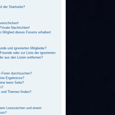
f der Startseite?
 verschicken!
rivate Nachrichten!
 Mitglied dieses Forums erhalten!
unde und ignorierten Mitglieder?
 Freunde oder zur Liste der ignorierten
der aus den Listen entfernen?
e Foren durchsuchen?
eine Ergebnisse?
ne leere Seite?
n?
e und Themen finden?
inem Lesezeichen und einem
orum?