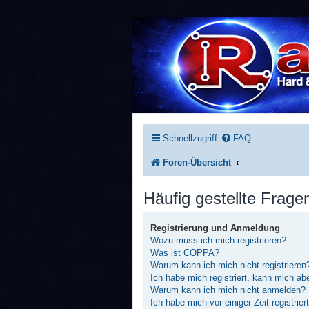
Schnellzugriff
FAQ
Foren-Übersicht
Häufig gestellte Frage
Registrierung und Anmeldung
Wozu muss ich mich registrieren?
Was ist COPPA?
Warum kann ich mich nicht registrieren
Ich habe mich registriert, kann mich ab
Warum kann ich mich nicht anmelden?
Ich habe mich vor einiger Zeit registrie