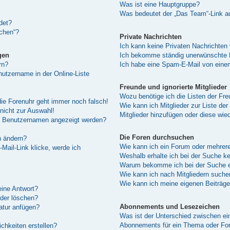
Was ist eine Hauptgruppe?
Was bedeutet der „Das Team“-Link au
det?
schen“?
Private Nachrichten
Ich kann keine Privaten Nachrichten
gen
Ich bekomme ständig unerwünschte P
rn?
Ich habe eine Spam-E-Mail von einem
utzername in der Online-Liste
Freunde und ignorierte Mitglieder
Wozu benötige ich die Listen der Fre
 die Forenuhr geht immer noch falsch!
Wie kann ich Mitglieder zur Liste der
nicht zur Auswahl!
Mitglieder hinzufügen oder diese wie
em Benutzernamen angezeigt werden?
Die Foren durchsuchen
n ändern?
Wie kann ich ein Forum oder mehrer
Mail-Link klicke, werde ich
Weshalb erhalte ich bei der Suche k
Warum bekomme ich bei der Suche ei
Wie kann ich nach Mitgliedern suche
Wie kann ich meine eigenen Beiträg
eine Antwort?
oder löschen?
Abonnements und Lesezeichen
atur anfügen?
Was ist der Unterschied zwischen e
Abonnements für ein Thema oder F
chkeiten erstellen?