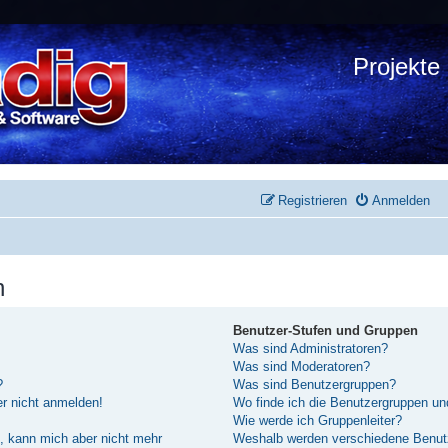
Projekte
Registrieren
Anmelden
n
Benutzer-Stufen und Gruppen
Was sind Administratoren?
Was sind Moderatoren?
?
Was sind Benutzergruppen?
er nicht anmelden!
Wo finde ich die Benutzergruppen und
Wie werde ich Gruppenleiter?
rt, kann mich aber nicht mehr
Weshalb werden verschiedene Benutze