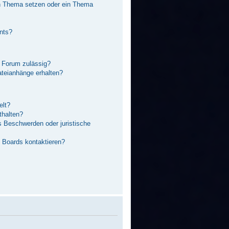
in Thema setzen oder ein Thema
nts?
 Forum zulässig?
ateianhänge erhalten?
elt?
thalten?
s Beschwerden oder juristische
s Boards kontaktieren?