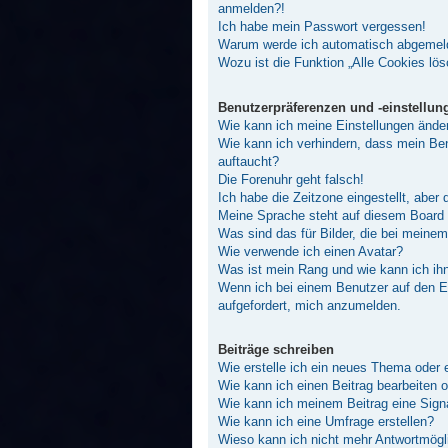
anmelden?!
Ich habe mein Passwort vergessen!
Warum werde ich automatisch abgemel
Wozu ist die Funktion „Alle Cookies lö
Benutzerpräferenzen und -einstellun
Wie kann ich meine Einstellungen ände
Wie kann ich verhindern, dass mein Ben
auftaucht?
Die Forenuhr geht falsch!
Ich habe die Zeitzone eingestellt, aber
Meine Sprache steht auf diesem Board 
Was sind das für Bilder, die bei mein
Wie verwende ich einen Avatar?
Was ist mein Rang und wie kann ich ih
Wenn ich bei einem Benutzer auf den E-
aufgefordert, mich anzumelden.
Beiträge schreiben
Wie erstelle ich ein neues Thema oder 
Wie kann ich einen Beitrag bearbeiten 
Wie kann ich meinem Beitrag eine Sign
Wie kann ich eine Umfrage erstellen?
Wieso kann ich nicht mehr Antwortmögli