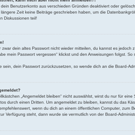
gistriert, kann mich aber nicht mehr anmelden?!
r dein Benutzerkonto aus verschieden Gründen deaktiviert oder gelösch
 längere Zeit keine Beiträge geschrieben haben, um die Datenbankgröß
n Diskussionen teil!
n!
r zwar dein altes Passwort nicht wieder mitteilen, du kannst es jedoch
abe mein Passwort vergessen“ klickst und den Anweisungen folgst. So so
age sein, dein Passwort zurückzusetzen, so wende dich an die Board-Adm
gemeldet?
ästchen „Angemeldet bleiben“ nicht auswählst, wirst du nur für eine 
os durch einen Dritten. Um angemeldet zu bleiben, kannst du das Kä
empfehlenswert, wenn du dich an einem öffentlichen Computer, zum Bei
zur Verfügung steht, dann wurde sie vermutlich von der Board-Administ