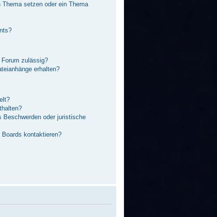
in Thema setzen oder ein Thema
nts?
 Forum zulässig?
ateianhänge erhalten?
elt?
thalten?
s Beschwerden oder juristische
s Boards kontaktieren?