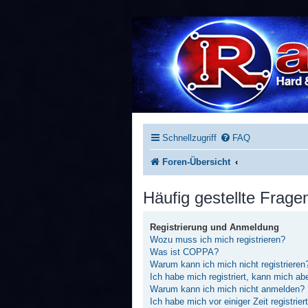
Schnellzugriff
FAQ
Foren-Übersicht
Häufig gestellte Frage
Registrierung und Anmeldung
Wozu muss ich mich registrieren?
Was ist COPPA?
Warum kann ich mich nicht registrieren
Ich habe mich registriert, kann mich ab
Warum kann ich mich nicht anmelden?
Ich habe mich vor einiger Zeit registrie