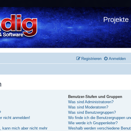
Projekte
Registrieren
Anmelden
n
Benutzer-Stufen und Gruppen
Was sind Administratoren?
Was sind Moderatoren?
?
Was sind Benutzergruppen?
er nicht anmelden!
Wo finde ich die Benutzergruppen und
Wie werde ich Gruppenleiter?
rt, kann mich aber nicht mehr
Weshalb werden verschiedene Benutze