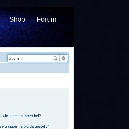
Shop
Forum
Suche
Erweiterte Suche
 wie trete ich ihnen bei?
rgruppen farbig dargestellt?