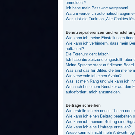
anmelden?!
Ich habe mein Passwort vergessen!
Warum werde ich automatisch abgemel
Wozu ist die Funktion „Alle Cookies lö
Benutzerpräferenzen und -einstellun
Wie kann ich meine Einstellungen ände
Wie kann ich verhindern, dass mein Ben
auftaucht?
Die Forenuhr geht falsch!
Ich habe die Zeitzone eingestellt, aber
Meine Sprache steht auf diesem Board 
Was sind das für Bilder, die bei mein
Wie verwende ich einen Avatar?
Was ist mein Rang und wie kann ich ih
Wenn ich bei einem Benutzer auf den E-
aufgefordert, mich anzumelden.
Beiträge schreiben
Wie erstelle ich ein neues Thema oder 
Wie kann ich einen Beitrag bearbeiten 
Wie kann ich meinem Beitrag eine Sign
Wie kann ich eine Umfrage erstellen?
Wieso kann ich nicht mehr Antwortmögli