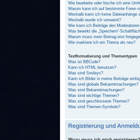
Wie bearbeite oder lösche ich eine Umf
Warum kann ich auf bestimmte Foren ni
Weshalb kann ich keine Dateianhänge 
Weshalb wurde ich verwarnt?
Wie kann ich Beiträge den Moderatore
Was bewirkt die „Speichern“-Schaltfläc
Warum muss mein Beitrag erst freigeg
Wie markiere ich ein Thema als neu?
Textformatierung und Thementypen
Was ist BBCode?
Kann ich HTML benutzen?
Was sind Smileys?
Kann ich Bilder in meine Beiträge einfü
Was sind globale Bekanntmachungen?
Was sind Bekanntmachungen?
Was sind wichtige Themen?
Was sind geschlossene Themen?
Was sind Themen-Symbole?
Registrierung und Anmeld
Wozu muss ich mich registrieren