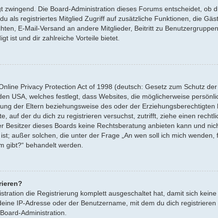
gt zwingend. Die Board-Administration dieses Forums entscheidet, ob du
 du als registriertes Mitglied Zugriff auf zusätzliche Funktionen, die G
ichten, E-Mail-Versand an andere Mitglieder, Beitritt zu Benutzergruppe
t ist und dir zahlreiche Vorteile bietet.
nline Privacy Protection Act of 1998 (deutsch: Gesetz zum Schutz der
n den USA, welches festlegt, dass Websites, die möglicherweise persönl
ung der Eltern beziehungsweise des oder der Erziehungsberechtigten 
e, auf der du dich zu registrieren versuchst, zutrifft, ziehe einen rechtl
 Besitzer dieses Boards keine Rechtsberatung anbieten kann und nicht 
 ist; außer solchen, die unter der Frage „An wen soll ich mich wenden,
um gibt?“ behandelt werden.
rieren?
stration die Registrierung komplett ausgeschaltet hat, damit sich ke
deine IP-Adresse oder der Benutzername, mit dem du dich registriere
 Board-Administration.