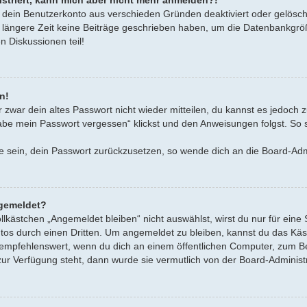
gistriert, kann mich aber nicht mehr anmelden?!
r dein Benutzerkonto aus verschieden Gründen deaktiviert oder gelösch
 längere Zeit keine Beiträge geschrieben haben, um die Datenbankgröß
n Diskussionen teil!
n!
r zwar dein altes Passwort nicht wieder mitteilen, du kannst es jedoch
abe mein Passwort vergessen“ klickst und den Anweisungen folgst. So so
age sein, dein Passwort zurückzusetzen, so wende dich an die Board-Adm
gemeldet?
ästchen „Angemeldet bleiben“ nicht auswählst, wirst du nur für eine 
os durch einen Dritten. Um angemeldet zu bleiben, kannst du das Kä
empfehlenswert, wenn du dich an einem öffentlichen Computer, zum Bei
zur Verfügung steht, dann wurde sie vermutlich von der Board-Administ