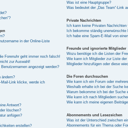
Was ist eine Hauptgruppe?
Was bedeutet der „Das Team“-Link au
det?
schen“?
Private Nachrichten
Ich kann keine Privaten Nachrichten
gen
Ich bekomme ständig unerwünschte P
rn?
Ich habe eine Spam-E-Mail von einem
utzername in der Online-Liste
Freunde und ignorierte Mitglieder
Wozu benötige ich die Listen der Fre
 die Forenuhr geht immer noch falsch!
Wie kann ich Mitglieder zur Liste der
nicht zur Auswahl!
Mitglieder hinzufügen oder diese wie
em Benutzernamen angezeigt werden?
Die Foren durchsuchen
n ändern?
Wie kann ich ein Forum oder mehrer
Mail-Link klicke, werde ich
Weshalb erhalte ich bei der Suche k
Warum bekomme ich bei der Suche ei
Wie kann ich nach Mitgliedern suche
Wie kann ich meine eigenen Beiträg
eine Antwort?
oder löschen?
Abonnements und Lesezeichen
atur anfügen?
Was ist der Unterschied zwischen e
Abonnements für ein Thema oder F
chkeiten erstellen?