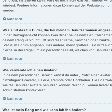
benötigst, installieren kann. Falls es noch nicht existiert, würden wi
würdest. Weitere Informationen dazu können auf der Website von
ph
werden.
Nach oben
Was sind das für Bilder, die bei meinem Benutzernamen angeze
In der Beitragsansicht können zwei Bilder bei deinem Benutzernamen s
deinem Rang verknüpft: Oft sind dies Sterne, Kästchen oder Punkte, 
Status im Forum angeben. Das andere, meist größere, Bild wird auch 
hierbei in der Regel um ein persönliches Bild, welches von Benutzer z
Nach oben
Wie verwende ich einen Avatar?
In deinem persönlichen Bereich kannst du unter „Profil“ einen Avata
hinzufügen: Gravatar, Galerie, Remote oder Hochladen. Die Board-A
wie die Benutzer Avatare benutzen können. Wenn du keinen Avatar be
Administration kontaktieren.
Nach oben
Was ist mein Rang und wie kann ich ihn ändern?