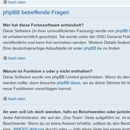
Nach oben
phpBB betreffende Fragen
Wer hat diese Forensoftware entwickelt?
Diese Software (in ihrer unmodifizierten Fassung) wurde von
phpBB L
ist urheberrechtlich geschützt. Sie wurde unter der GNU General Pub
veröffentlicht und kann frei vertrieben werden. Weitere Details findes
Eine deutschsprachige Anlaufstelle ist unter
phpBB.de
zu finden.
Nach oben
Warum ist Funktion x oder y nicht enthalten?
Diese Software wurde von phpBB Limited geschrieben. Wenn du denks
werden sollte, dann besuche
phpBB Ideas
, wo du deine Stimme für
neue Funktionen vorschlagen kannst.
Nach oben
An wen soll ich mich wenden, falls es Beschwerden oder jurist
Jeder Administrator, der auf der „Das Team“-Seite aufgeführt ist, ist 
Beschwerde. Wenn du so keine Antwort erhältst, solltest du den Besi
eine
„WHOIS“-Abfrage
durch) oder — falls diese Seite bei einem kos