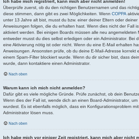
Ich habe mich registriert, kann mich aber nicht anmelden!
Überprüfe zuerst, ob du den richtigen Benutzernamen und das richt
diese stimmen, dann gibt es zwei Möglichkeiten. Wenn
COPPA
aktivi
unter 13 Jahre alt bist, musst du bzw. einer deiner Eltern oder dein
Anweisungen folgen, die du erhalten hast. Wenn dies nicht der Fall is
aktiviert werden. Bei einigen Boards müssen alle neu angemeldeten Mi
entweder musst du dies selbst erledigen oder ein Administrator. Bei de
eine Aktivierung nötig ist oder nicht. Wenn du eine E-Mail erhalten ha
Anweisungen. Ansonsten prüfe, ob du deine E-Mail-Adresse korrekt 
einem Spam-Filter blockiert wurde. Wenn du dir sicher bist, dass de
wurde, dann kontaktiere einen Administrator.
Nach oben
Warum kann ich mich nicht anmelden?
Dafür gibt es viele mögliche Gründe. Prüfe zunächst, ob dein Benutz
Wenn dies der Fall ist, wende dich an einen Board-Administrator, um
wurdest. Es ist ebenfalls möglich, dass ein Konfigurationsproblem mit
Administrator lösen muss.
Nach oben
Ich habe mich vor einiger Zeit registriert, kann mich aber nich