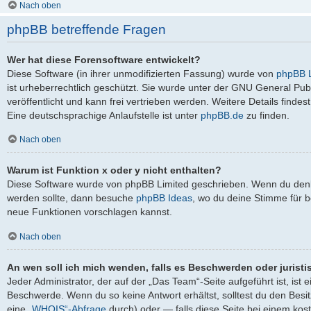
Nach oben
phpBB betreffende Fragen
Wer hat diese Forensoftware entwickelt?
Diese Software (in ihrer unmodifizierten Fassung) wurde von
phpBB L
ist urheberrechtlich geschützt. Sie wurde unter der GNU General Pub
veröffentlicht und kann frei vertrieben werden. Weitere Details findes
Eine deutschsprachige Anlaufstelle ist unter
phpBB.de
zu finden.
Nach oben
Warum ist Funktion x oder y nicht enthalten?
Diese Software wurde von phpBB Limited geschrieben. Wenn du denks
werden sollte, dann besuche
phpBB Ideas
, wo du deine Stimme für
neue Funktionen vorschlagen kannst.
Nach oben
An wen soll ich mich wenden, falls es Beschwerden oder jurist
Jeder Administrator, der auf der „Das Team“-Seite aufgeführt ist, ist 
Beschwerde. Wenn du so keine Antwort erhältst, solltest du den Besi
eine
„WHOIS“-Abfrage
durch) oder — falls diese Seite bei einem kos