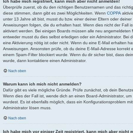
Ich habe mich registriert, kann mich aber nicht anmelden!
Überprüfe zuerst, ob du den richtigen Benutzernamen und das richt
diese stimmen, dann gibt es zwei Möglichkeiten. Wenn
COPPA
aktivi
unter 13 Jahre alt bist, musst du bzw. einer deiner Eltern oder dein
Anweisungen folgen, die du erhalten hast. Wenn dies nicht der Fall is
aktiviert werden. Bei einigen Boards müssen alle neu angemeldeten Mi
entweder musst du dies selbst erledigen oder ein Administrator. Bei de
eine Aktivierung nötig ist oder nicht. Wenn du eine E-Mail erhalten ha
Anweisungen. Ansonsten prüfe, ob du deine E-Mail-Adresse korrekt 
einem Spam-Filter blockiert wurde. Wenn du dir sicher bist, dass de
wurde, dann kontaktiere einen Administrator.
Nach oben
Warum kann ich mich nicht anmelden?
Dafür gibt es viele mögliche Gründe. Prüfe zunächst, ob dein Benutz
Wenn dies der Fall ist, wende dich an einen Board-Administrator, um
wurdest. Es ist ebenfalls möglich, dass ein Konfigurationsproblem mit
Administrator lösen muss.
Nach oben
Ich habe mich vor einiger Zeit registriert, kann mich aber nich