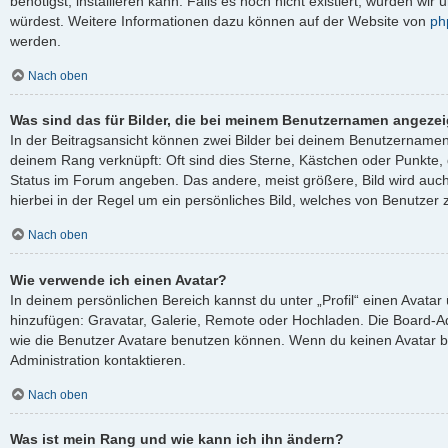
benötigst, installieren kann. Falls es noch nicht existiert, würden wi
würdest. Weitere Informationen dazu können auf der Website von
ph
werden.
Nach oben
Was sind das für Bilder, die bei meinem Benutzernamen angeze
In der Beitragsansicht können zwei Bilder bei deinem Benutzernamen s
deinem Rang verknüpft: Oft sind dies Sterne, Kästchen oder Punkte, 
Status im Forum angeben. Das andere, meist größere, Bild wird auch 
hierbei in der Regel um ein persönliches Bild, welches von Benutzer z
Nach oben
Wie verwende ich einen Avatar?
In deinem persönlichen Bereich kannst du unter „Profil“ einen Avata
hinzufügen: Gravatar, Galerie, Remote oder Hochladen. Die Board-A
wie die Benutzer Avatare benutzen können. Wenn du keinen Avatar be
Administration kontaktieren.
Nach oben
Was ist mein Rang und wie kann ich ihn ändern?