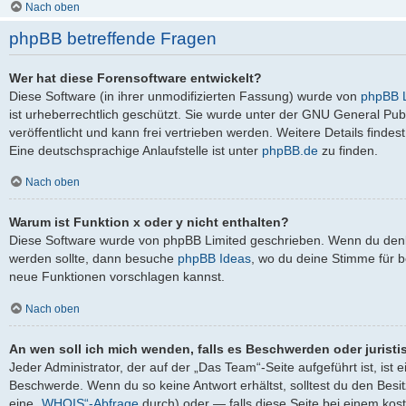
Nach oben
phpBB betreffende Fragen
Wer hat diese Forensoftware entwickelt?
Diese Software (in ihrer unmodifizierten Fassung) wurde von
phpBB L
ist urheberrechtlich geschützt. Sie wurde unter der GNU General Pub
veröffentlicht und kann frei vertrieben werden. Weitere Details findes
Eine deutschsprachige Anlaufstelle ist unter
phpBB.de
zu finden.
Nach oben
Warum ist Funktion x oder y nicht enthalten?
Diese Software wurde von phpBB Limited geschrieben. Wenn du denks
werden sollte, dann besuche
phpBB Ideas
, wo du deine Stimme für
neue Funktionen vorschlagen kannst.
Nach oben
An wen soll ich mich wenden, falls es Beschwerden oder jurist
Jeder Administrator, der auf der „Das Team“-Seite aufgeführt ist, ist 
Beschwerde. Wenn du so keine Antwort erhältst, solltest du den Besi
eine
„WHOIS“-Abfrage
durch) oder — falls diese Seite bei einem kos