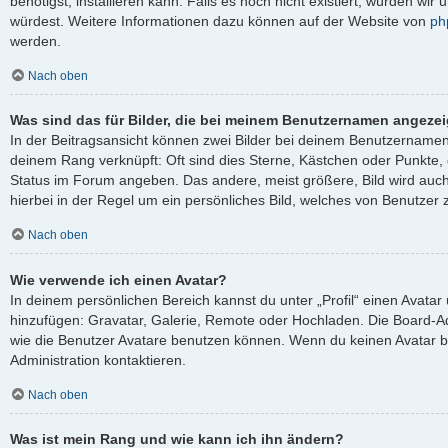
benötigst, installieren kann. Falls es noch nicht existiert, würden wi
würdest. Weitere Informationen dazu können auf der Website von
ph
werden.
Nach oben
Was sind das für Bilder, die bei meinem Benutzernamen angeze
In der Beitragsansicht können zwei Bilder bei deinem Benutzernamen s
deinem Rang verknüpft: Oft sind dies Sterne, Kästchen oder Punkte, 
Status im Forum angeben. Das andere, meist größere, Bild wird auch 
hierbei in der Regel um ein persönliches Bild, welches von Benutzer z
Nach oben
Wie verwende ich einen Avatar?
In deinem persönlichen Bereich kannst du unter „Profil“ einen Avata
hinzufügen: Gravatar, Galerie, Remote oder Hochladen. Die Board-A
wie die Benutzer Avatare benutzen können. Wenn du keinen Avatar be
Administration kontaktieren.
Nach oben
Was ist mein Rang und wie kann ich ihn ändern?