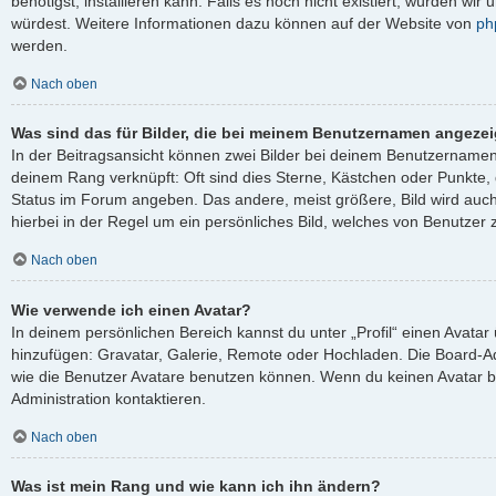
benötigst, installieren kann. Falls es noch nicht existiert, würden wi
würdest. Weitere Informationen dazu können auf der Website von
ph
werden.
Nach oben
Was sind das für Bilder, die bei meinem Benutzernamen angeze
In der Beitragsansicht können zwei Bilder bei deinem Benutzernamen s
deinem Rang verknüpft: Oft sind dies Sterne, Kästchen oder Punkte, 
Status im Forum angeben. Das andere, meist größere, Bild wird auch 
hierbei in der Regel um ein persönliches Bild, welches von Benutzer z
Nach oben
Wie verwende ich einen Avatar?
In deinem persönlichen Bereich kannst du unter „Profil“ einen Avata
hinzufügen: Gravatar, Galerie, Remote oder Hochladen. Die Board-A
wie die Benutzer Avatare benutzen können. Wenn du keinen Avatar be
Administration kontaktieren.
Nach oben
Was ist mein Rang und wie kann ich ihn ändern?