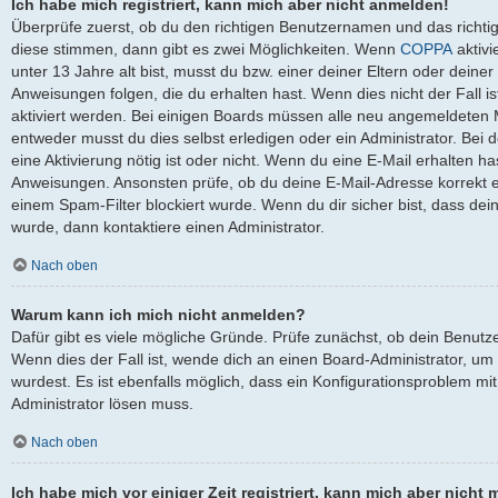
Ich habe mich registriert, kann mich aber nicht anmelden!
Überprüfe zuerst, ob du den richtigen Benutzernamen und das richt
diese stimmen, dann gibt es zwei Möglichkeiten. Wenn
COPPA
aktivi
unter 13 Jahre alt bist, musst du bzw. einer deiner Eltern oder dein
Anweisungen folgen, die du erhalten hast. Wenn dies nicht der Fall is
aktiviert werden. Bei einigen Boards müssen alle neu angemeldeten Mi
entweder musst du dies selbst erledigen oder ein Administrator. Bei de
eine Aktivierung nötig ist oder nicht. Wenn du eine E-Mail erhalten ha
Anweisungen. Ansonsten prüfe, ob du deine E-Mail-Adresse korrekt 
einem Spam-Filter blockiert wurde. Wenn du dir sicher bist, dass de
wurde, dann kontaktiere einen Administrator.
Nach oben
Warum kann ich mich nicht anmelden?
Dafür gibt es viele mögliche Gründe. Prüfe zunächst, ob dein Benutz
Wenn dies der Fall ist, wende dich an einen Board-Administrator, um
wurdest. Es ist ebenfalls möglich, dass ein Konfigurationsproblem mit
Administrator lösen muss.
Nach oben
Ich habe mich vor einiger Zeit registriert, kann mich aber nich