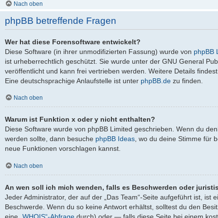
Nach oben
phpBB betreffende Fragen
Wer hat diese Forensoftware entwickelt?
Diese Software (in ihrer unmodifizierten Fassung) wurde von
phpBB L
ist urheberrechtlich geschützt. Sie wurde unter der GNU General Pub
veröffentlicht und kann frei vertrieben werden. Weitere Details findes
Eine deutschsprachige Anlaufstelle ist unter
phpBB.de
zu finden.
Nach oben
Warum ist Funktion x oder y nicht enthalten?
Diese Software wurde von phpBB Limited geschrieben. Wenn du denks
werden sollte, dann besuche
phpBB Ideas
, wo du deine Stimme für
neue Funktionen vorschlagen kannst.
Nach oben
An wen soll ich mich wenden, falls es Beschwerden oder jurist
Jeder Administrator, der auf der „Das Team“-Seite aufgeführt ist, ist 
Beschwerde. Wenn du so keine Antwort erhältst, solltest du den Besi
eine
„WHOIS“-Abfrage
durch) oder — falls diese Seite bei einem kos