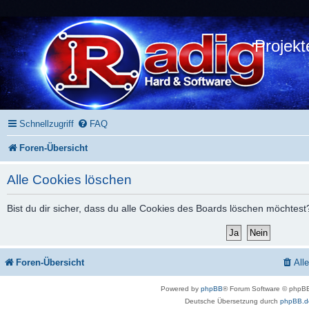
Projekt
Schnellzugriff
FAQ
Foren-Übersicht
Alle Cookies löschen
Bist du dir sicher, dass du alle Cookies des Boards löschen möchtest
Foren-Übersicht
All
Powered by
phpBB
® Forum Software © phpBB
Deutsche Übersetzung durch
phpBB.d