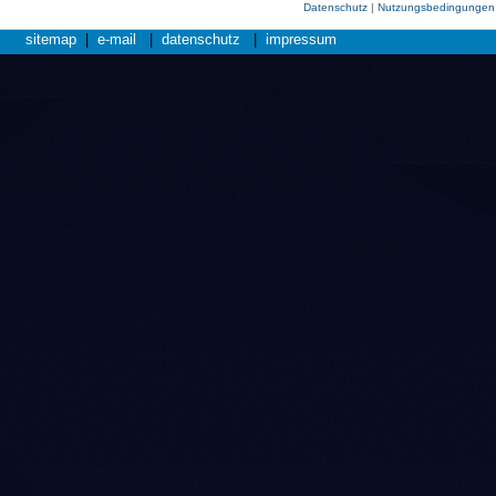
Datenschutz
|
Nutzungsbedingungen
sitemap
|
e-mail
|
datenschutz
|
impressum