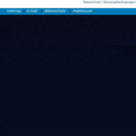
Datenschutz
|
Nutzungsbedingungen
sitemap
|
e-mail
|
datenschutz
|
impressum