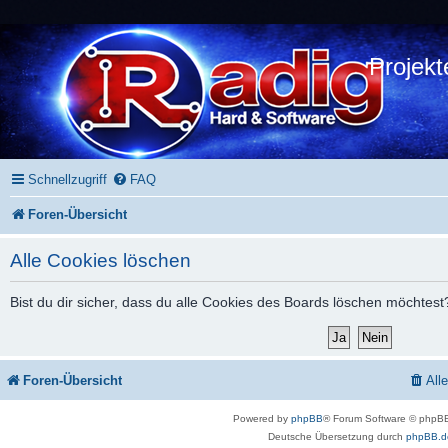
Projekt
Schnellzugriff
FAQ
Foren-Übersicht
Alle Cookies löschen
Bist du dir sicher, dass du alle Cookies des Boards löschen möchtest
Foren-Übersicht
All
Powered by
phpBB
® Forum Software © phpBB
Deutsche Übersetzung durch
phpBB.d