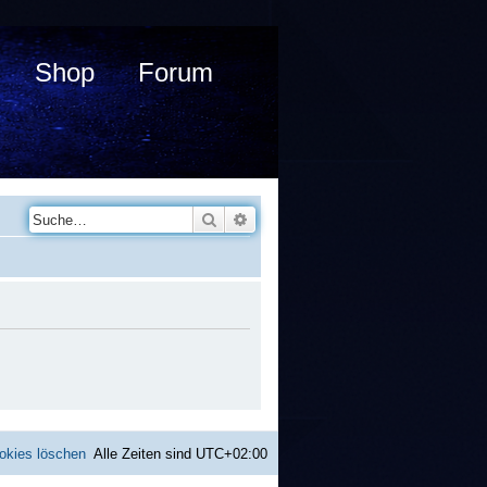
Shop
Forum
Suche
Erweiterte Suche
okies löschen
Alle Zeiten sind
UTC+02:00