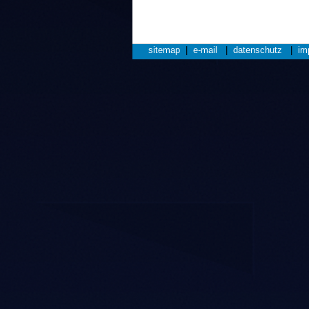
sitemap
|
e-mail
|
datenschutz
|
im