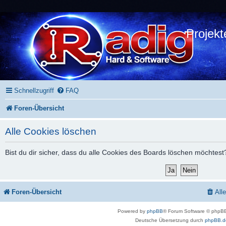
Projekt
Schnellzugriff
FAQ
Foren-Übersicht
Alle Cookies löschen
Bist du dir sicher, dass du alle Cookies des Boards löschen möchtest
Foren-Übersicht
All
Powered by
phpBB
® Forum Software © phpBB
Deutsche Übersetzung durch
phpBB.d