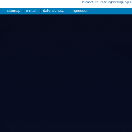
Datenschutz
|
Nutzungsbedingungen
sitemap
|
e-mail
|
datenschutz
|
impressum