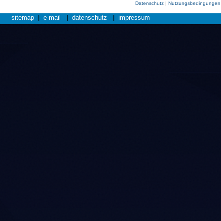
Datenschutz
|
Nutzungsbedingungen
sitemap
|
e-mail
|
datenschutz
|
impressum