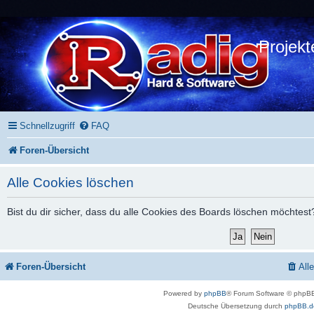
Projekt
Schnellzugriff
FAQ
Foren-Übersicht
Alle Cookies löschen
Bist du dir sicher, dass du alle Cookies des Boards löschen möchtest
Foren-Übersicht
All
Powered by
phpBB
® Forum Software © phpBB
Deutsche Übersetzung durch
phpBB.d