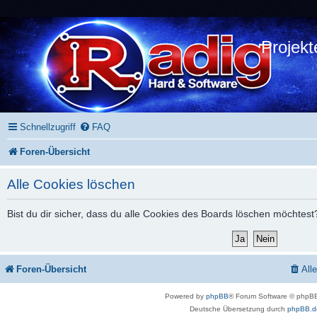
Projekt
Schnellzugriff
FAQ
Foren-Übersicht
Alle Cookies löschen
Bist du dir sicher, dass du alle Cookies des Boards löschen möchtest
Foren-Übersicht
All
Powered by
phpBB
® Forum Software © phpBB
Deutsche Übersetzung durch
phpBB.d