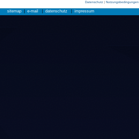
Datenschutz
|
Nutzungsbedingungen
sitemap
|
e-mail
|
datenschutz
|
impressum