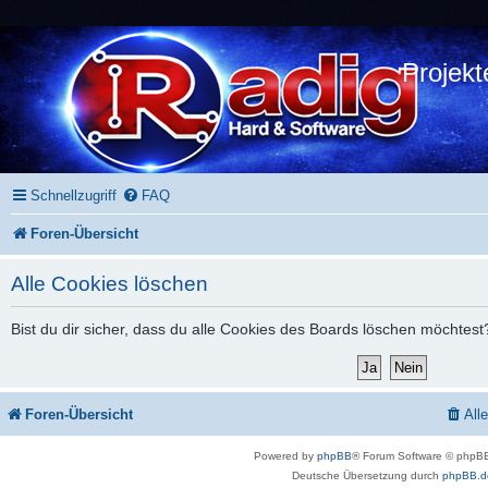
Projekt
Schnellzugriff
FAQ
Foren-Übersicht
Alle Cookies löschen
Bist du dir sicher, dass du alle Cookies des Boards löschen möchtest
Foren-Übersicht
All
Powered by
phpBB
® Forum Software © phpBB
Deutsche Übersetzung durch
phpBB.d