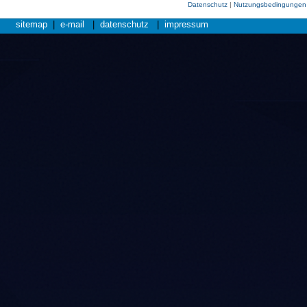
Datenschutz
|
Nutzungsbedingungen
sitemap
|
e-mail
|
datenschutz
|
impressum