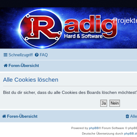
Projekt
Schnellzugriff
FAQ
Foren-Übersicht
Alle Cookies löschen
Bist du dir sicher, dass du alle Cookies des Boards löschen möchtest
Foren-Übersicht
All
Powered by
phpBB
® Forum Software © phpBB
Deutsche Übersetzung durch
phpBB.d