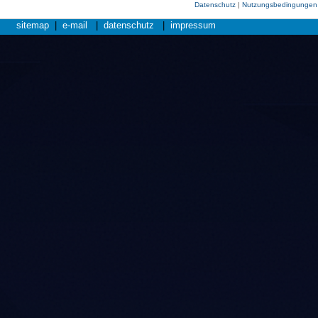
Datenschutz
|
Nutzungsbedingungen
sitemap
|
e-mail
|
datenschutz
|
impressum