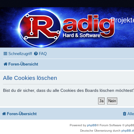
Projekt
Schnellzugriff
FAQ
Foren-Übersicht
Alle Cookies löschen
Bist du dir sicher, dass du alle Cookies des Boards löschen möchtest
Foren-Übersicht
All
Powered by
phpBB
® Forum Software © phpBB
Deutsche Übersetzung durch
phpBB.d