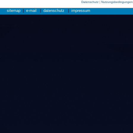
Datenschutz
|
Nutzungsbedingungen
sitemap
|
e-mail
|
datenschutz
|
impressum