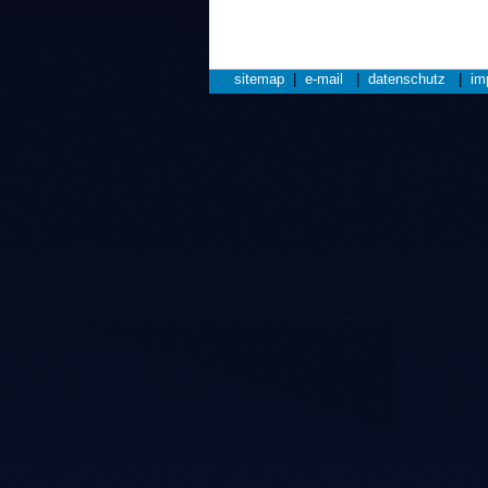
sitemap
|
e-mail
|
datenschutz
|
im