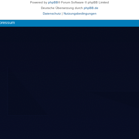
Powered by
phpBB
® Forum Software © phpBB Limited
Deutsche Übersetzung durch
phpBB.de
Datenschutz
|
Nutzungsbedingungen
pressum