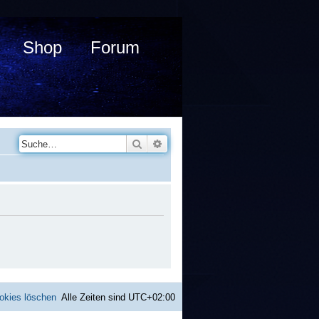
Shop
Forum
Suche
Erweiterte Suche
okies löschen
Alle Zeiten sind
UTC+02:00