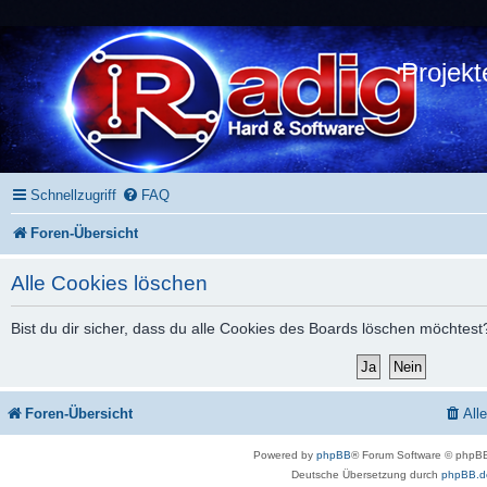
Projekt
Schnellzugriff
FAQ
Foren-Übersicht
Alle Cookies löschen
Bist du dir sicher, dass du alle Cookies des Boards löschen möchtest
Foren-Übersicht
All
Powered by
phpBB
® Forum Software © phpBB
Deutsche Übersetzung durch
phpBB.d