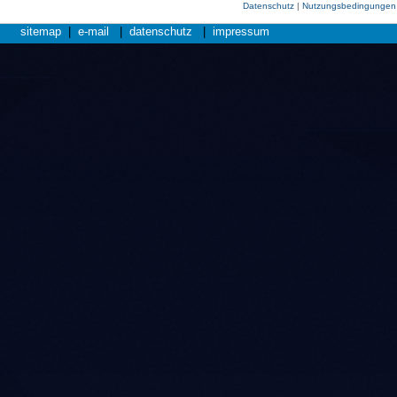
Datenschutz
|
Nutzungsbedingungen
sitemap
|
e-mail
|
datenschutz
|
impressum