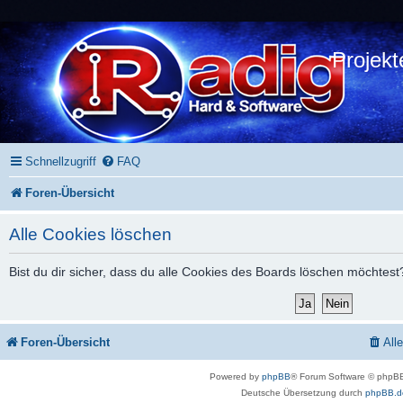
Projekt
Schnellzugriff
FAQ
Foren-Übersicht
Alle Cookies löschen
Bist du dir sicher, dass du alle Cookies des Boards löschen möchtest
Foren-Übersicht
All
Powered by
phpBB
® Forum Software © phpBB
Deutsche Übersetzung durch
phpBB.d