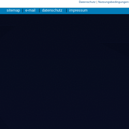
Datenschutz
|
Nutzungsbedingungen
sitemap
|
e-mail
|
datenschutz
|
impressum