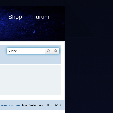
Shop
Forum
Suche
Erweiterte Suche
okies löschen
Alle Zeiten sind
UTC+02:00