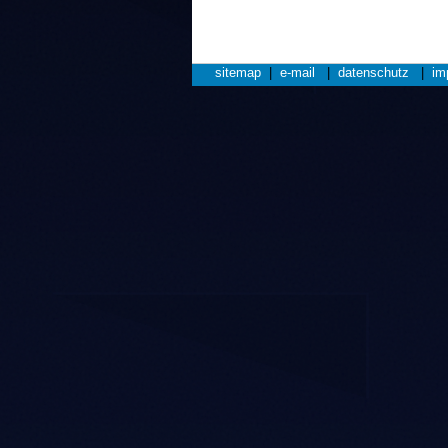
sitemap
|
e-mail
|
datenschutz
|
im