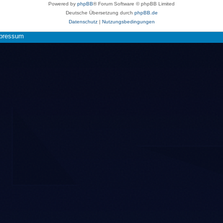
Powered by
phpBB
® Forum Software © phpBB Limited
Deutsche Übersetzung durch
phpBB.de
Datenschutz
|
Nutzungsbedingungen
pressum