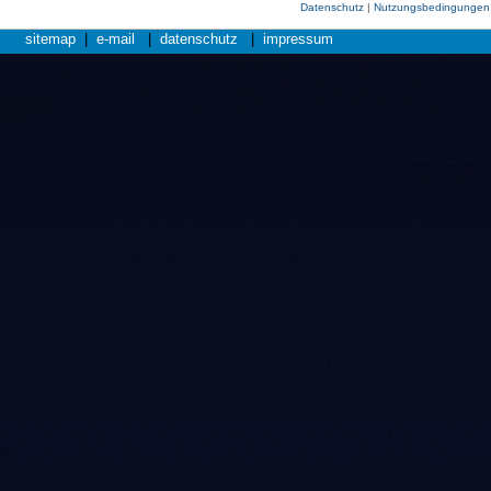
Datenschutz
|
Nutzungsbedingungen
sitemap
|
e-mail
|
datenschutz
|
impressum