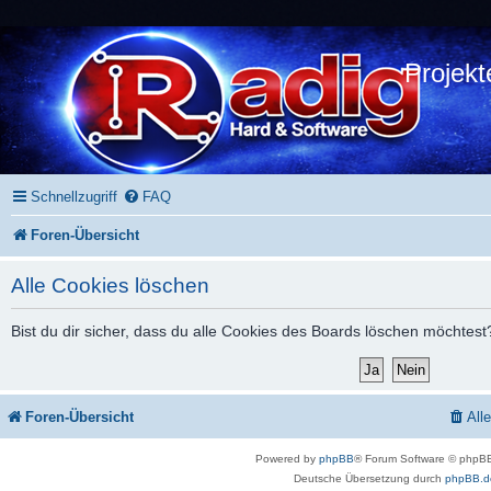
Projekt
Schnellzugriff
FAQ
Foren-Übersicht
Alle Cookies löschen
Bist du dir sicher, dass du alle Cookies des Boards löschen möchtest
Foren-Übersicht
All
Powered by
phpBB
® Forum Software © phpBB
Deutsche Übersetzung durch
phpBB.d