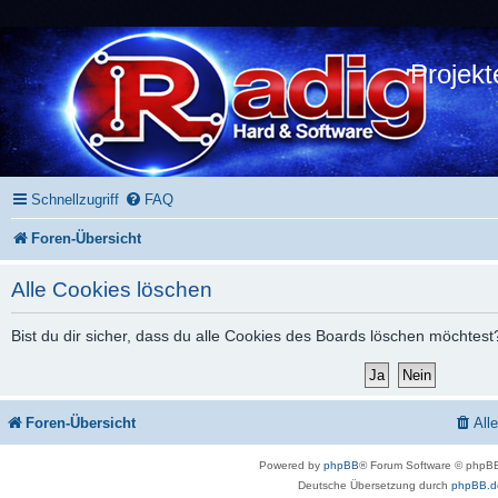
Projekt
Schnellzugriff
FAQ
Foren-Übersicht
Alle Cookies löschen
Bist du dir sicher, dass du alle Cookies des Boards löschen möchtest
Foren-Übersicht
All
Powered by
phpBB
® Forum Software © phpBB
Deutsche Übersetzung durch
phpBB.d