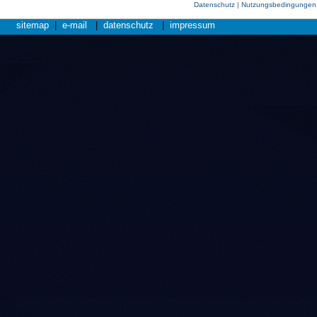
Datenschutz
|
Nutzungsbedingungen
sitemap
|
e-mail
|
datenschutz
|
impressum