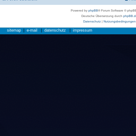
Powered by
phpBB
® Forum Software © phpBB
Deutsche Übersetzung durch
phpBB.d
Datenschutz
|
Nutzungsbedingungen
sitemap
|
e-mail
|
datenschutz
|
impressum