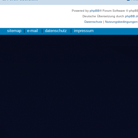
Powered by
phpBB
® Forum Software © phpBB
Deutsche Übersetzung durch
phpBB.d
Datenschutz
|
Nutzungsbedingungen
sitemap
|
e-mail
|
datenschutz
|
impressum