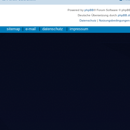
Powered by
phpBB
® Forum Software © phpBB
Deutsche Übersetzung durch
phpBB.d
Datenschutz
|
Nutzungsbedingungen
sitemap
|
e-mail
|
datenschutz
|
impressum