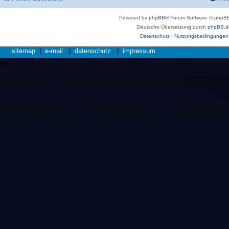
Powered by
phpBB
® Forum Software © phpBB
Deutsche Übersetzung durch
phpBB.d
Datenschutz
|
Nutzungsbedingungen
sitemap
|
e-mail
|
datenschutz
|
impressum