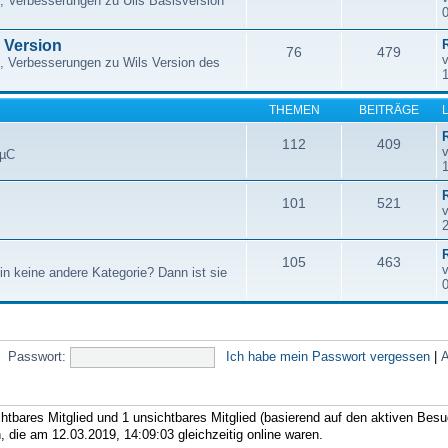
, Verbesserungen zu Ulis Basisversion
e Version
76
479
, Verbesserungen zu Wils Version des
THEMEN
BEITRÄGE
112
409
 µC
101
521
105
463
in keine andere Kategorie? Dann ist sie
Passwort:
Ich habe mein Passwort vergessen
|
A
chtbares Mitglied und 1 unsichtbares Mitglied (basierend auf den aktiven Besu
 die am 12.03.2019, 14:09:03 gleichzeitig online waren.