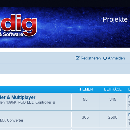
Projekte
Registrieren
Anmelden
THEMEN
BEITRÄGE
er & Multiplayer
55
345
den 4096K RGB LED Controller &
R
365
2598
DMX Converter