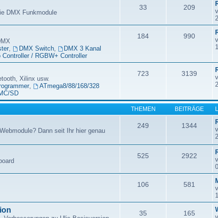
33
209
 die DMX Funkmodule
184
990
 DMX
ter
,
DMX Switch
,
DMX 3 Kanal
Controller / RGBW+ Controller
723
3139
etooth, Xilinx usw.
rogrammer
,
ATmega8/88/168/328
MC/SD
THEMEN
BEITRÄGE
249
1344
Webmodule? Dann seit Ihr hier genau
525
2922
board
106
581
ion
35
165