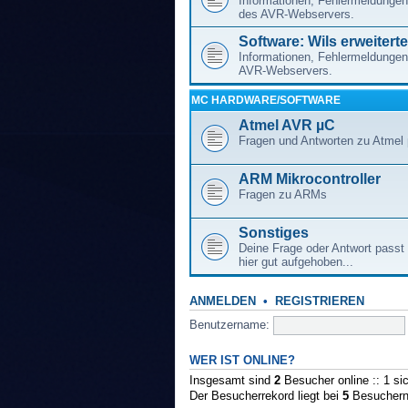
Informationen, Fehlermeldungen
des AVR-Webservers.
Software: Wils erweitert
Informationen, Fehlermeldungen
AVR-Webservers.
ΜC HARDWARE/SOFTWARE
Atmel AVR µC
Fragen und Antworten zu Atmel
ARM Mikrocontroller
Fragen zu ARMs
Sonstiges
Deine Frage oder Antwort passt 
hier gut aufgehoben...
ANMELDEN
•
REGISTRIEREN
Benutzername:
WER IST ONLINE?
Insgesamt sind
2
Besucher online :: 1 si
Der Besucherrekord liegt bei
5
Besuchern,