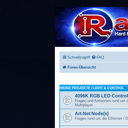
Schnellzugriff
FAQ
Foren-Übersicht
MEINE PROJEKTE / LIGHT & CONTROL
4096K RGB LED Controll
Fragen und Antworten rund um 
Multiplayer
Art-Net Node(s)
Fragen rund um die Ethernet / 