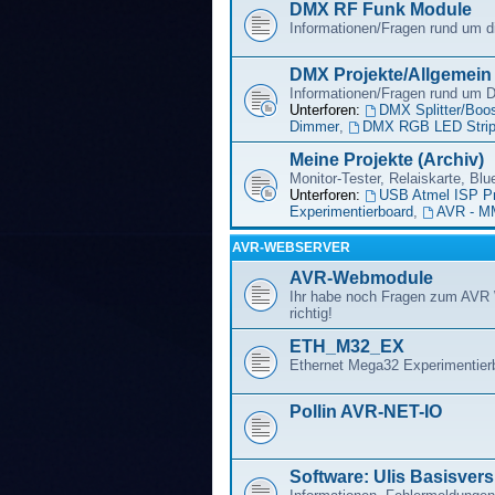
DMX RF Funk Module
Informationen/Fragen rund um
DMX Projekte/Allgemein
Informationen/Fragen rund um
Unterforen:
DMX Splitter/Boos
Dimmer
,
DMX RGB LED Strip 
Meine Projekte (Archiv)
Monitor-Tester, Relaiskarte, Blu
Unterforen:
USB Atmel ISP P
Experimentierboard
,
AVR - M
AVR-WEBSERVER
AVR-Webmodule
Ihr habe noch Fragen zum AVR 
richtig!
ETH_M32_EX
Ethernet Mega32 Experimentier
Pollin AVR-NET-IO
Software: Ulis Basisvers