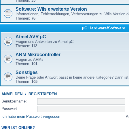
Themen:
35
Software: Wils erweiterte Version
Informationen, Fehlermeldungen, Verbesserungen zu Wils Version 
Themen:
76
µC Hardware/Software
Atmel AVR µC
Fragen und Antworten zu Atmel µC
Themen:
112
ARM Mikrocontroller
Fragen zu ARMs
Themen:
101
Sonstiges
Deine Frage oder Antwort passt in keine andere Kategorie? Dann ist 
Themen:
105
ANMELDEN
•
REGISTRIEREN
Benutzername:
Passwort:
Ich habe mein Passwort vergessen
A
WER IST ONLINE?