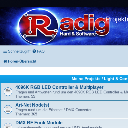
Projekt
Schnellzugriff
FAQ
Foren-Übersicht
Meine Projekte / Light & Con
4096K RGB LED Controller & Multiplayer
Fragen und Antworten rund um den 4096K RGB LED Controller & Mul
Themen:
55
Art-Net Node(s)
Fragen rund um die Ethernet / DMX Converter
Themen:
365
DMX RF Funk Module
Informationen/Fragen rund um die DMX Funkmodule