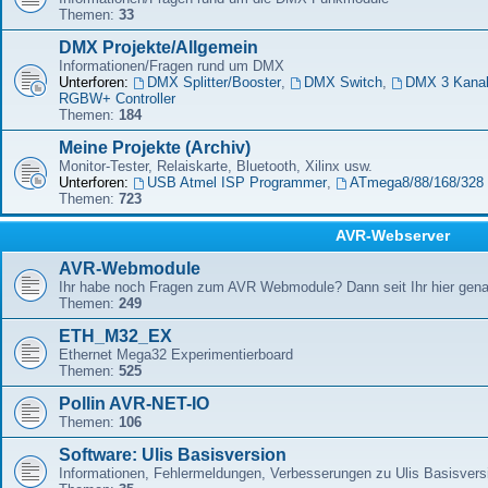
Themen:
33
DMX Projekte/Allgemein
Informationen/Fragen rund um DMX
Unterforen:
DMX Splitter/Booster
,
DMX Switch
,
DMX 3 Kana
RGBW+ Controller
Themen:
184
Meine Projekte (Archiv)
Monitor-Tester, Relaiskarte, Bluetooth, Xilinx usw.
Unterforen:
USB Atmel ISP Programmer
,
ATmega8/88/168/328 
Themen:
723
AVR-Webserver
AVR-Webmodule
Ihr habe noch Fragen zum AVR Webmodule? Dann seit Ihr hier genau
Themen:
249
ETH_M32_EX
Ethernet Mega32 Experimentierboard
Themen:
525
Pollin AVR-NET-IO
Themen:
106
Software: Ulis Basisversion
Informationen, Fehlermeldungen, Verbesserungen zu Ulis Basisver