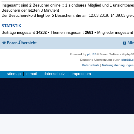
Insgesamt sind
2
Besucher online :: 1 sichtbares Mitglied und 1 unsichtbare
Besuchern der letzten 3 Minuten)
Der Besucherrekord liegt bei
5
Besuchern, die am 12.03.2019, 14:09:03 gleic
STATISTIK
Beiträge insgesamt
14232
• Themen insgesamt
2681
• Mitglieder insgesam
Foren-Übersicht
All
Powered by
phpBB
® Forum Software © phpBB
Deutsche Übersetzung durch
phpBB.d
Datenschutz
|
Nutzungsbedingungen
sitemap
|
e-mail
|
datenschutz
|
impressum