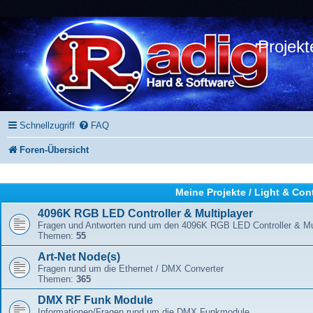
Projekt
Schnellzugriff
FAQ
Foren-Übersicht
Meine Projekte / Light & Con
4096K RGB LED Controller & Multiplayer
Fragen und Antworten rund um den 4096K RGB LED Controller & Mul
Themen:
55
Art-Net Node(s)
Fragen rund um die Ethernet / DMX Converter
Themen:
365
DMX RF Funk Module
Informationen/Fragen rund um die DMX Funkmodule