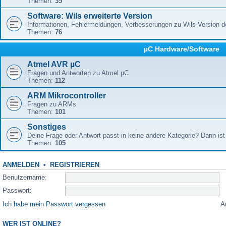
Themen:
35
Software: Wils erweiterte Version
Informationen, Fehlermeldungen, Verbesserungen zu Wils Version 
Themen:
76
µC Hardware/Software
Atmel AVR µC
Fragen und Antworten zu Atmel µC
Themen:
112
ARM Mikrocontroller
Fragen zu ARMs
Themen:
101
Sonstiges
Deine Frage oder Antwort passt in keine andere Kategorie? Dann ist 
Themen:
105
ANMELDEN
•
REGISTRIEREN
Benutzername:
Passwort:
Ich habe mein Passwort vergessen
A
WER IST ONLINE?