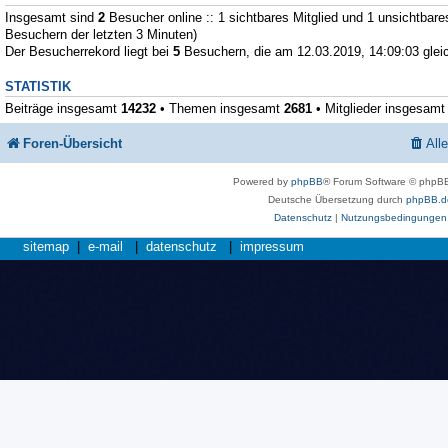
Insgesamt sind
2
Besucher online :: 1 sichtbares Mitglied und 1 unsichtbare
Besuchern der letzten 3 Minuten)
Der Besucherrekord liegt bei
5
Besuchern, die am 12.03.2019, 14:09:03 gleic
STATISTIK
Beiträge insgesamt
14232
• Themen insgesamt
2681
• Mitglieder insgesam
Foren-Übersicht
All
Powered by
phpBB
® Forum Software © phpBB
Deutsche Übersetzung durch
phpBB.d
Datenschutz
|
Nutzungsbedingungen
sitemap
|
e-mail
|
datenschutz
|
impressum