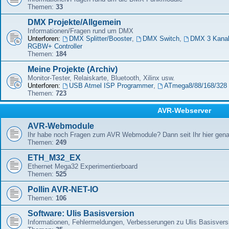
Themen:
33
DMX Projekte/Allgemein
Informationen/Fragen rund um DMX
Unterforen:
DMX Splitter/Booster
,
DMX Switch
,
DMX 3 Kana
RGBW+ Controller
Themen:
184
Meine Projekte (Archiv)
Monitor-Tester, Relaiskarte, Bluetooth, Xilinx usw.
Unterforen:
USB Atmel ISP Programmer
,
ATmega8/88/168/328 
Themen:
723
AVR-Webserver
AVR-Webmodule
Ihr habe noch Fragen zum AVR Webmodule? Dann seit Ihr hier genau
Themen:
249
ETH_M32_EX
Ethernet Mega32 Experimentierboard
Themen:
525
Pollin AVR-NET-IO
Themen:
106
Software: Ulis Basisversion
Informationen, Fehlermeldungen, Verbesserungen zu Ulis Basisver