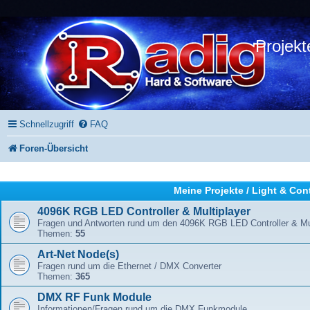
Projekt
Schnellzugriff
FAQ
Foren-Übersicht
Meine Projekte / Light & Con
4096K RGB LED Controller & Multiplayer
Fragen und Antworten rund um den 4096K RGB LED Controller & Mul
Themen:
55
Art-Net Node(s)
Fragen rund um die Ethernet / DMX Converter
Themen:
365
DMX RF Funk Module
Informationen/Fragen rund um die DMX Funkmodule