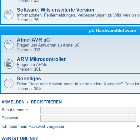
Themen:
35
Software: Wils erweiterte Version
Informationen, Fehlermeldungen, Verbesserungen zu Wils Version 
Themen:
76
µC Hardware/Software
Atmel AVR µC
Fragen und Antworten zu Atmel µC
Themen:
112
ARM Mikrocontroller
Fragen zu ARMs
Themen:
101
Sonstiges
Deine Frage oder Antwort passt in keine andere Kategorie? Dann ist 
Themen:
105
ANMELDEN
•
REGISTRIEREN
Benutzername:
Passwort:
Ich habe mein Passwort vergessen
A
WER IST ONLINE?