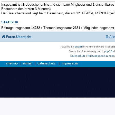
Insgesamt ist
1
Besucher online :: 0 sichtbare Mitglieder und 1 unsichtbares
Besuchern der letzten 3 Minuten)
Der Besucherrekord liegt bei
5
Besuchern, die am 12.03.2019, 14:09:03 gleic
STATISTIK
Beiträge insgesamt
14232
• Themen insgesamt
2681
• Mitglieder insgesam
Foren-Übersicht
All
Powered by
phpBB
® Forum Software © phpBB
Deutsche Übersetzung durch
phpBB.d
Datenschutz
|
Nutzungsbedingungen
sitemap
|
e-mail
|
datenschutz
|
impressum