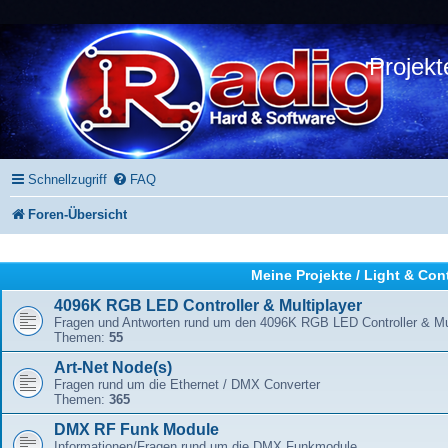
Projekt
Schnellzugriff
FAQ
Foren-Übersicht
Meine Projekte / Light & Con
4096K RGB LED Controller & Multiplayer
Fragen und Antworten rund um den 4096K RGB LED Controller & Mul
Themen:
55
Art-Net Node(s)
Fragen rund um die Ethernet / DMX Converter
Themen:
365
DMX RF Funk Module
Informationen/Fragen rund um die DMX Funkmodule