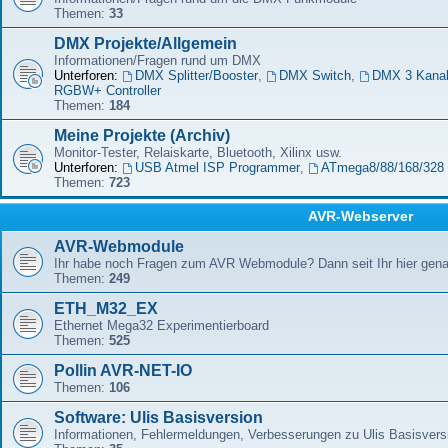
Themen:
33
DMX Projekte/Allgemein
Informationen/Fragen rund um DMX
Unterforen:
DMX Splitter/Booster
,
DMX Switch
,
DMX 3 Kana
RGBW+ Controller
Themen:
184
Meine Projekte (Archiv)
Monitor-Tester, Relaiskarte, Bluetooth, Xilinx usw.
Unterforen:
USB Atmel ISP Programmer
,
ATmega8/88/168/328 
Themen:
723
AVR-Webserver
AVR-Webmodule
Ihr habe noch Fragen zum AVR Webmodule? Dann seit Ihr hier genau
Themen:
249
ETH_M32_EX
Ethernet Mega32 Experimentierboard
Themen:
525
Pollin AVR-NET-IO
Themen:
106
Software: Ulis Basisversion
Informationen, Fehlermeldungen, Verbesserungen zu Ulis Basisver