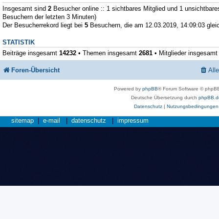
Insgesamt sind
2
Besucher online :: 1 sichtbares Mitglied und 1 unsichtbare
Besuchern der letzten 3 Minuten)
Der Besucherrekord liegt bei
5
Besuchern, die am 12.03.2019, 14:09:03 gleic
STATISTIK
Beiträge insgesamt
14232
• Themen insgesamt
2681
• Mitglieder insgesam
Foren-Übersicht
All
Powered by
phpBB
® Forum Software © phpBB
Deutsche Übersetzung durch
phpBB.d
Datenschutz
|
Nutzungsbedingungen
sitemap
|
e-mail
|
datenschutz
|
impressum