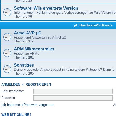
Themen:
35
Software: Wils erweiterte Version
Informationen, Fehlermeldungen, Verbesserungen zu Wils Version 
Themen:
76
µC Hardware/Software
Atmel AVR µC
Fragen und Antworten zu Atmel µC
Themen:
112
ARM Mikrocontroller
Fragen zu ARMs
Themen:
101
Sonstiges
Deine Frage oder Antwort passt in keine andere Kategorie? Dann ist 
Themen:
105
ANMELDEN
•
REGISTRIEREN
Benutzername:
Passwort:
Ich habe mein Passwort vergessen
A
WER IST ONLINE?