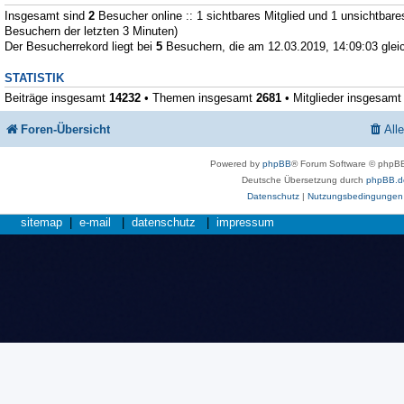
Insgesamt sind
2
Besucher online :: 1 sichtbares Mitglied und 1 unsichtbare
Besuchern der letzten 3 Minuten)
Der Besucherrekord liegt bei
5
Besuchern, die am 12.03.2019, 14:09:03 gleic
STATISTIK
Beiträge insgesamt
14232
• Themen insgesamt
2681
• Mitglieder insgesam
Foren-Übersicht
All
Powered by
phpBB
® Forum Software © phpBB
Deutsche Übersetzung durch
phpBB.d
Datenschutz
|
Nutzungsbedingungen
sitemap
|
e-mail
|
datenschutz
|
impressum