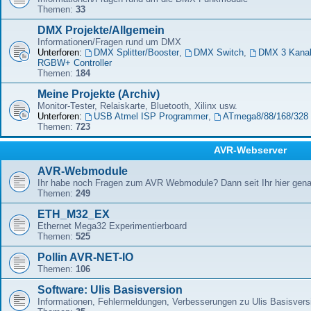
Themen:
33
DMX Projekte/Allgemein
Informationen/Fragen rund um DMX
Unterforen:
DMX Splitter/Booster
,
DMX Switch
,
DMX 3 Kana
RGBW+ Controller
Themen:
184
Meine Projekte (Archiv)
Monitor-Tester, Relaiskarte, Bluetooth, Xilinx usw.
Unterforen:
USB Atmel ISP Programmer
,
ATmega8/88/168/328 
Themen:
723
AVR-Webserver
AVR-Webmodule
Ihr habe noch Fragen zum AVR Webmodule? Dann seit Ihr hier genau
Themen:
249
ETH_M32_EX
Ethernet Mega32 Experimentierboard
Themen:
525
Pollin AVR-NET-IO
Themen:
106
Software: Ulis Basisversion
Informationen, Fehlermeldungen, Verbesserungen zu Ulis Basisver