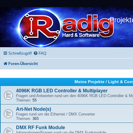
Projekt
Schnellzugriff
FAQ
Foren-Übersicht
Meine Projekte / Light & Con
4096K RGB LED Controller & Multiplayer
Fragen und Antworten rund um den 4096K RGB LED Controller & Mul
Themen:
55
Art-Net Node(s)
Fragen rund um die Ethernet / DMX Converter
Themen:
365
DMX RF Funk Module
Informationen/Fragen rund um die DMX Funkmodule