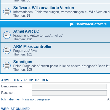
Themen:
35
Software: Wils erweiterte Version
Informationen, Fehlermeldungen, Verbesserungen zu Wils Version 
Themen:
76
µC Hardware/Software
Atmel AVR µC
Fragen und Antworten zu Atmel µC
Themen:
112
ARM Mikrocontroller
Fragen zu ARMs
Themen:
101
Sonstiges
Deine Frage oder Antwort passt in keine andere Kategorie? Dann ist 
Themen:
105
ANMELDEN
•
REGISTRIEREN
Benutzername:
Passwort:
Ich habe mein Passwort vergessen
A
WER IST ONLINE?