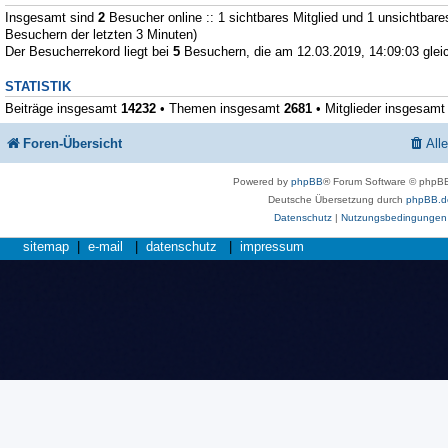
Insgesamt sind
2
Besucher online :: 1 sichtbares Mitglied und 1 unsichtbare
Besuchern der letzten 3 Minuten)
Der Besucherrekord liegt bei
5
Besuchern, die am 12.03.2019, 14:09:03 gleic
STATISTIK
Beiträge insgesamt
14232
• Themen insgesamt
2681
• Mitglieder insgesam
Foren-Übersicht
All
Powered by
phpBB
® Forum Software © phpBB
Deutsche Übersetzung durch
phpBB.d
Datenschutz
|
Nutzungsbedingungen
sitemap
|
e-mail
|
datenschutz
|
impressum