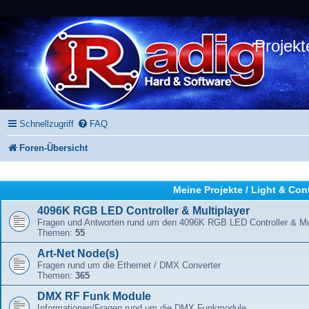
Projekt
Schnellzugriff
FAQ
Foren-Übersicht
Meine Projekte / Light & Con
4096K RGB LED Controller & Multiplayer
Fragen und Antworten rund um den 4096K RGB LED Controller & Mul
Themen:
55
Art-Net Node(s)
Fragen rund um die Ethernet / DMX Converter
Themen:
365
DMX RF Funk Module
Informationen/Fragen rund um die DMX Funkmodule