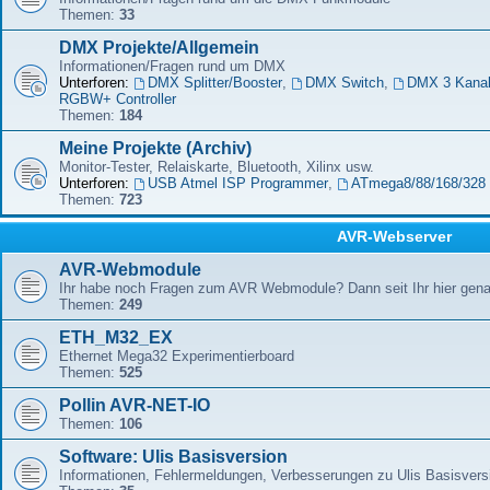
Themen:
33
DMX Projekte/Allgemein
Informationen/Fragen rund um DMX
Unterforen:
DMX Splitter/Booster
,
DMX Switch
,
DMX 3 Kana
RGBW+ Controller
Themen:
184
Meine Projekte (Archiv)
Monitor-Tester, Relaiskarte, Bluetooth, Xilinx usw.
Unterforen:
USB Atmel ISP Programmer
,
ATmega8/88/168/328 
Themen:
723
AVR-Webserver
AVR-Webmodule
Ihr habe noch Fragen zum AVR Webmodule? Dann seit Ihr hier genau
Themen:
249
ETH_M32_EX
Ethernet Mega32 Experimentierboard
Themen:
525
Pollin AVR-NET-IO
Themen:
106
Software: Ulis Basisversion
Informationen, Fehlermeldungen, Verbesserungen zu Ulis Basisver