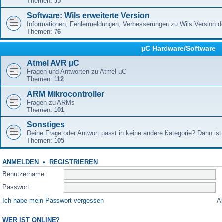
Themen:
35
Software: Wils erweiterte Version
Informationen, Fehlermeldungen, Verbesserungen zu Wils Version 
Themen:
76
µC Hardware/Software
Atmel AVR µC
Fragen und Antworten zu Atmel µC
Themen:
112
ARM Mikrocontroller
Fragen zu ARMs
Themen:
101
Sonstiges
Deine Frage oder Antwort passt in keine andere Kategorie? Dann ist 
Themen:
105
ANMELDEN
•
REGISTRIEREN
Benutzername:
Passwort:
Ich habe mein Passwort vergessen
A
WER IST ONLINE?