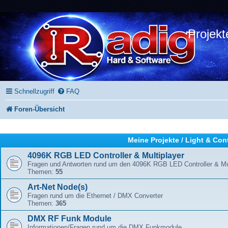
Projekt
Schnellzugriff
FAQ
Foren-Übersicht
Meine Projekte / Light & Con
4096K RGB LED Controller & Multiplayer
Fragen und Antworten rund um den 4096K RGB LED Controller & Mul
Themen:
55
Art-Net Node(s)
Fragen rund um die Ethernet / DMX Converter
Themen:
365
DMX RF Funk Module
Informationen/Fragen rund um die DMX Funkmodule