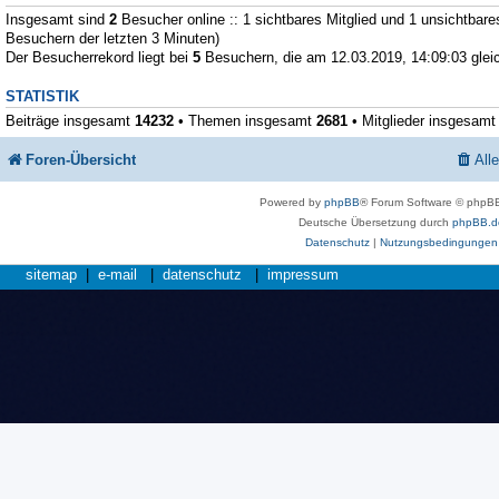
Insgesamt sind
2
Besucher online :: 1 sichtbares Mitglied und 1 unsichtbare
Besuchern der letzten 3 Minuten)
Der Besucherrekord liegt bei
5
Besuchern, die am 12.03.2019, 14:09:03 gleic
STATISTIK
Beiträge insgesamt
14232
• Themen insgesamt
2681
• Mitglieder insgesam
Foren-Übersicht
All
Powered by
phpBB
® Forum Software © phpBB
Deutsche Übersetzung durch
phpBB.d
Datenschutz
|
Nutzungsbedingungen
sitemap
|
e-mail
|
datenschutz
|
impressum