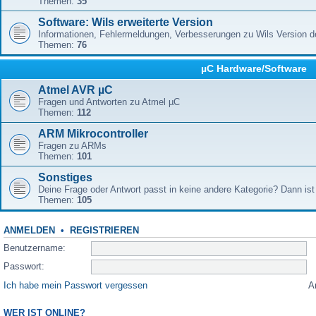
Themen:
35
Software: Wils erweiterte Version
Informationen, Fehlermeldungen, Verbesserungen zu Wils Version 
Themen:
76
µC Hardware/Software
Atmel AVR µC
Fragen und Antworten zu Atmel µC
Themen:
112
ARM Mikrocontroller
Fragen zu ARMs
Themen:
101
Sonstiges
Deine Frage oder Antwort passt in keine andere Kategorie? Dann ist 
Themen:
105
ANMELDEN
•
REGISTRIEREN
Benutzername:
Passwort:
Ich habe mein Passwort vergessen
A
WER IST ONLINE?