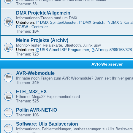
Themen:
33
DMX Projekte/Allgemein
Informationen/Fragen rund um DMX
Unterforen:
DMX Splitter/Booster
,
DMX Switch
,
DMX 3 Kana
RGBW+ Controller
Themen:
184
Meine Projekte (Archiv)
Monitor-Tester, Relaiskarte, Bluetooth, Xilinx usw.
Unterforen:
USB Atmel ISP Programmer
,
ATmega8/88/168/328 
Themen:
723
AVR-Webserver
AVR-Webmodule
Ihr habe noch Fragen zum AVR Webmodule? Dann seit Ihr hier genau
Themen:
249
ETH_M32_EX
Ethernet Mega32 Experimentierboard
Themen:
525
Pollin AVR-NET-IO
Themen:
106
Software: Ulis Basisversion
Informationen, Fehlermeldungen, Verbesserungen zu Ulis Basisver