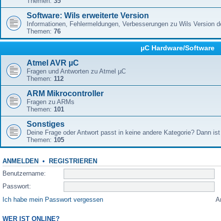
Themen:
35
Software: Wils erweiterte Version
Informationen, Fehlermeldungen, Verbesserungen zu Wils Version 
Themen:
76
µC Hardware/Software
Atmel AVR µC
Fragen und Antworten zu Atmel µC
Themen:
112
ARM Mikrocontroller
Fragen zu ARMs
Themen:
101
Sonstiges
Deine Frage oder Antwort passt in keine andere Kategorie? Dann ist 
Themen:
105
ANMELDEN
•
REGISTRIEREN
Benutzername:
Passwort:
Ich habe mein Passwort vergessen
A
WER IST ONLINE?