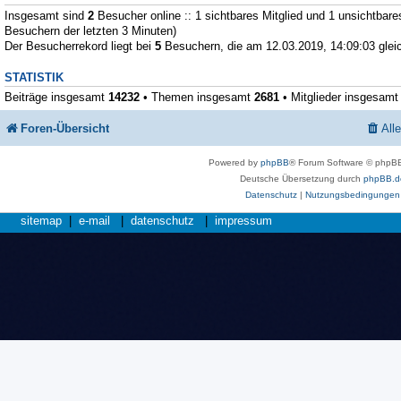
Insgesamt sind
2
Besucher online :: 1 sichtbares Mitglied und 1 unsichtbare
Besuchern der letzten 3 Minuten)
Der Besucherrekord liegt bei
5
Besuchern, die am 12.03.2019, 14:09:03 gleic
STATISTIK
Beiträge insgesamt
14232
• Themen insgesamt
2681
• Mitglieder insgesam
Foren-Übersicht
All
Powered by
phpBB
® Forum Software © phpBB
Deutsche Übersetzung durch
phpBB.d
Datenschutz
|
Nutzungsbedingungen
sitemap
|
e-mail
|
datenschutz
|
impressum