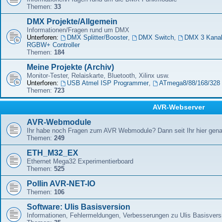
Themen:
33
DMX Projekte/Allgemein
Informationen/Fragen rund um DMX
Unterforen:
DMX Splitter/Booster
,
DMX Switch
,
DMX 3 Kana
RGBW+ Controller
Themen:
184
Meine Projekte (Archiv)
Monitor-Tester, Relaiskarte, Bluetooth, Xilinx usw.
Unterforen:
USB Atmel ISP Programmer
,
ATmega8/88/168/328 
Themen:
723
AVR-Webserver
AVR-Webmodule
Ihr habe noch Fragen zum AVR Webmodule? Dann seit Ihr hier genau
Themen:
249
ETH_M32_EX
Ethernet Mega32 Experimentierboard
Themen:
525
Pollin AVR-NET-IO
Themen:
106
Software: Ulis Basisversion
Informationen, Fehlermeldungen, Verbesserungen zu Ulis Basisver