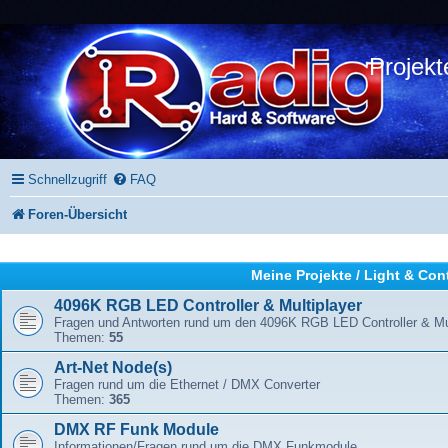
Projekt
Schnellzugriff
FAQ
Foren-Übersicht
Meine Projekte / Light & Con
4096K RGB LED Controller & Multiplayer
Fragen und Antworten rund um den 4096K RGB LED Controller & Mul
Themen:
55
Art-Net Node(s)
Fragen rund um die Ethernet / DMX Converter
Themen:
365
DMX RF Funk Module
Informationen/Fragen rund um die DMX Funkmodule