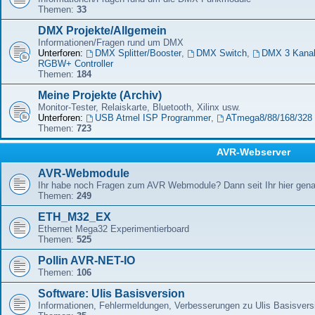
Themen:
33
DMX Projekte/Allgemein
Informationen/Fragen rund um DMX
Unterforen:
DMX Splitter/Booster
,
DMX Switch
,
DMX 3 Kana
RGBW+ Controller
Themen:
184
Meine Projekte (Archiv)
Monitor-Tester, Relaiskarte, Bluetooth, Xilinx usw.
Unterforen:
USB Atmel ISP Programmer
,
ATmega8/88/168/328 
Themen:
723
AVR-Webserver
AVR-Webmodule
Ihr habe noch Fragen zum AVR Webmodule? Dann seit Ihr hier genau
Themen:
249
ETH_M32_EX
Ethernet Mega32 Experimentierboard
Themen:
525
Pollin AVR-NET-IO
Themen:
106
Software: Ulis Basisversion
Informationen, Fehlermeldungen, Verbesserungen zu Ulis Basisver