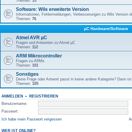
Themen:
35
Software: Wils erweiterte Version
Informationen, Fehlermeldungen, Verbesserungen zu Wils Version 
Themen:
76
µC Hardware/Software
Atmel AVR µC
Fragen und Antworten zu Atmel µC
Themen:
112
ARM Mikrocontroller
Fragen zu ARMs
Themen:
101
Sonstiges
Deine Frage oder Antwort passt in keine andere Kategorie? Dann ist 
Themen:
105
ANMELDEN
•
REGISTRIEREN
Benutzername:
Passwort:
Ich habe mein Passwort vergessen
A
WER IST ONLINE?