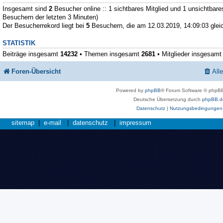
Insgesamt sind
2
Besucher online :: 1 sichtbares Mitglied und 1 unsichtbare
Besuchern der letzten 3 Minuten)
Der Besucherrekord liegt bei
5
Besuchern, die am 12.03.2019, 14:09:03 gleic
STATISTIK
Beiträge insgesamt
14232
• Themen insgesamt
2681
• Mitglieder insgesam
Foren-Übersicht
All
Powered by
phpBB
® Forum Software © phpBB
Deutsche Übersetzung durch
phpBB.d
Datenschutz
|
Nutzungsbedingungen
sitemap
|
e-mail
|
datenschutz
|
impressum