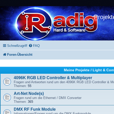
Projekt
Schnellzugriff
FAQ
Foren-Übersicht
Meine Projekte / Light & Con
4096K RGB LED Controller & Multiplayer
Fragen und Antworten rund um den 4096K RGB LED Controller & Mul
Themen:
55
Art-Net Node(s)
Fragen rund um die Ethernet / DMX Converter
Themen:
365
DMX RF Funk Module
Informationen/Fragen rund um die DMX Funkmodule