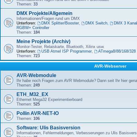
Themen:
33
DMX Projekte/Allgemein
Informationen/Fragen rund um DMX
Unterforen:
DMX Splitter/Booster
,
DMX Switch
,
DMX 3 Kana
RGBW+ Controller
Themen:
184
Meine Projekte (Archiv)
Monitor-Tester, Relaiskarte, Bluetooth, Xilinx usw.
Unterforen:
USB Atmel ISP Programmer
,
ATmega8/88/168/328 
Themen:
723
AVR-Webserver
AVR-Webmodule
Ihr habe noch Fragen zum AVR Webmodule? Dann seit Ihr hier genau
Themen:
249
ETH_M32_EX
Ethernet Mega32 Experimentierboard
Themen:
525
Pollin AVR-NET-IO
Themen:
106
Software: Ulis Basisversion
Informationen, Fehlermeldungen, Verbesserungen zu Ulis Basisver