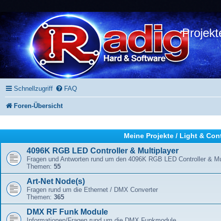
Projekt
Schnellzugriff
FAQ
Foren-Übersicht
Meine Projekte / Light & Con
4096K RGB LED Controller & Multiplayer
Fragen und Antworten rund um den 4096K RGB LED Controller & Mul
Themen:
55
Art-Net Node(s)
Fragen rund um die Ethernet / DMX Converter
Themen:
365
DMX RF Funk Module
Informationen/Fragen rund um die DMX Funkmodule