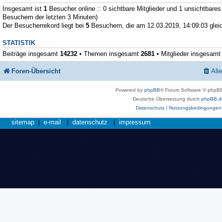
Insgesamt ist
1
Besucher online :: 0 sichtbare Mitglieder und 1 unsichtbares
Besuchern der letzten 3 Minuten)
Der Besucherrekord liegt bei
5
Besuchern, die am 12.03.2019, 14:09:03 gleic
STATISTIK
Beiträge insgesamt
14232
• Themen insgesamt
2681
• Mitglieder insgesam
Foren-Übersicht
All
Powered by
phpBB
® Forum Software © phpBB
Deutsche Übersetzung durch
phpBB.d
Datenschutz
|
Nutzungsbedingungen
sitemap
|
e-mail
|
datenschutz
|
impressum