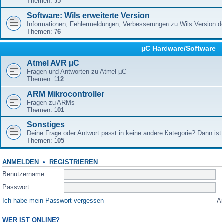
Themen:
35
Software: Wils erweiterte Version
Informationen, Fehlermeldungen, Verbesserungen zu Wils Version 
Themen:
76
µC Hardware/Software
Atmel AVR µC
Fragen und Antworten zu Atmel µC
Themen:
112
ARM Mikrocontroller
Fragen zu ARMs
Themen:
101
Sonstiges
Deine Frage oder Antwort passt in keine andere Kategorie? Dann ist 
Themen:
105
ANMELDEN
•
REGISTRIEREN
Benutzername:
Passwort:
Ich habe mein Passwort vergessen
A
WER IST ONLINE?