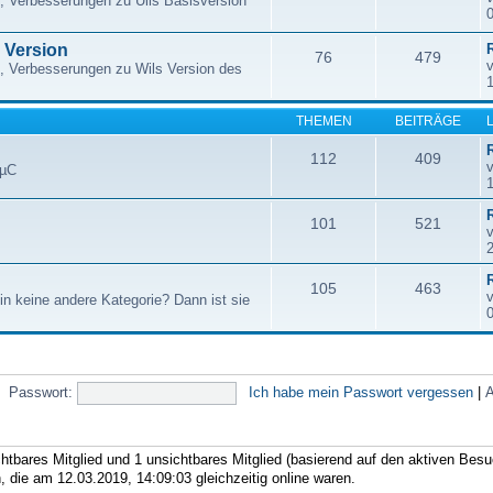
, Verbesserungen zu Ulis Basisversion
e Version
76
479
, Verbesserungen zu Wils Version des
THEMEN
BEITRÄGE
112
409
 µC
101
521
105
463
in keine andere Kategorie? Dann ist sie
Passwort:
Ich habe mein Passwort vergessen
|
A
chtbares Mitglied und 1 unsichtbares Mitglied (basierend auf den aktiven Besu
 die am 12.03.2019, 14:09:03 gleichzeitig online waren.