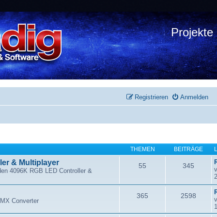
Projekte
Registrieren
Anmelden
THEMEN
BEITRÄGE
er & Multiplayer
55
345
den 4096K RGB LED Controller &
R
365
2598
DMX Converter