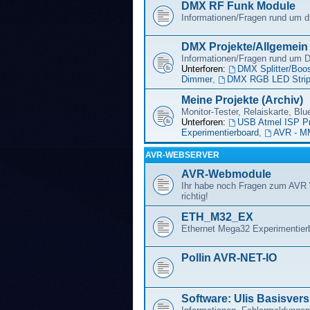
DMX RF Funk Module
Informationen/Fragen rund um
DMX Projekte/Allgemein
Informationen/Fragen rund um
Unterforen:
DMX Splitter/Boos
Dimmer
,
DMX RGB LED Strip 
Meine Projekte (Archiv)
Monitor-Tester, Relaiskarte, Blu
Unterforen:
USB Atmel ISP P
Experimentierboard
,
AVR - M
AVR-WEBSERVER
AVR-Webmodule
Ihr habe noch Fragen zum AVR 
richtig!
ETH_M32_EX
Ethernet Mega32 Experimentier
Pollin AVR-NET-IO
Software: Ulis Basisvers