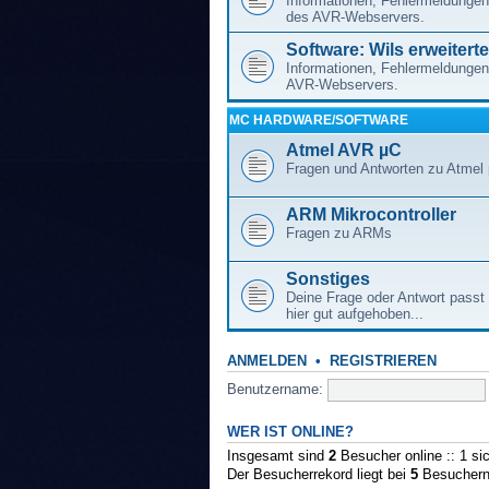
Informationen, Fehlermeldungen
des AVR-Webservers.
Software: Wils erweitert
Informationen, Fehlermeldungen
AVR-Webservers.
ΜC HARDWARE/SOFTWARE
Atmel AVR µC
Fragen und Antworten zu Atmel
ARM Mikrocontroller
Fragen zu ARMs
Sonstiges
Deine Frage oder Antwort passt 
hier gut aufgehoben...
ANMELDEN
•
REGISTRIEREN
Benutzername:
WER IST ONLINE?
Insgesamt sind
2
Besucher online :: 1 si
Der Besucherrekord liegt bei
5
Besuchern,