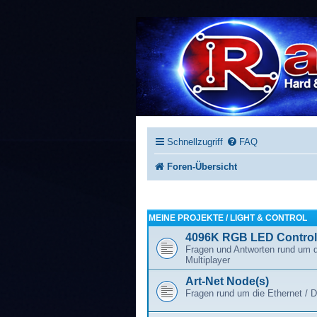
Schnellzugriff
FAQ
Foren-Übersicht
MEINE PROJEKTE / LIGHT & CONTROL
4096K RGB LED Controll
Fragen und Antworten rund um 
Multiplayer
Art-Net Node(s)
Fragen rund um die Ethernet / 