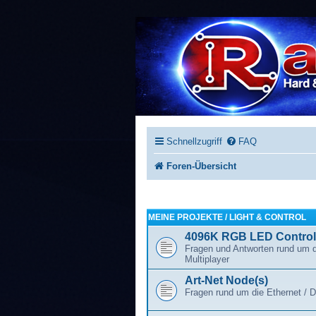
Schnellzugriff
FAQ
Foren-Übersicht
MEINE PROJEKTE / LIGHT & CONTROL
4096K RGB LED Controll
Fragen und Antworten rund um 
Multiplayer
Art-Net Node(s)
Fragen rund um die Ethernet / 