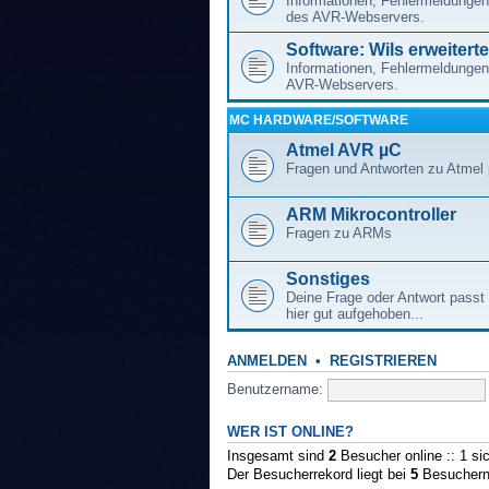
Informationen, Fehlermeldungen
des AVR-Webservers.
Software: Wils erweitert
Informationen, Fehlermeldungen
AVR-Webservers.
ΜC HARDWARE/SOFTWARE
Atmel AVR µC
Fragen und Antworten zu Atmel
ARM Mikrocontroller
Fragen zu ARMs
Sonstiges
Deine Frage oder Antwort passt 
hier gut aufgehoben...
ANMELDEN
•
REGISTRIEREN
Benutzername:
WER IST ONLINE?
Insgesamt sind
2
Besucher online :: 1 si
Der Besucherrekord liegt bei
5
Besuchern,