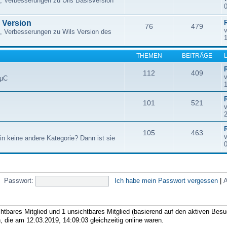
, Verbesserungen zu Ulis Basisversion
e Version
76
479
, Verbesserungen zu Wils Version des
THEMEN
BEITRÄGE
112
409
 µC
101
521
105
463
in keine andere Kategorie? Dann ist sie
Passwort:
Ich habe mein Passwort vergessen
|
A
chtbares Mitglied und 1 unsichtbares Mitglied (basierend auf den aktiven Besu
 die am 12.03.2019, 14:09:03 gleichzeitig online waren.