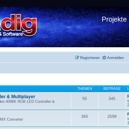
Projekte
Registrieren
Anmelden
THEMEN
BEITRÄGE
er & Multiplayer
55
345
den 4096K RGB LED Controller &
R
365
2598
DMX Converter