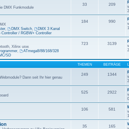
33
209
 die DMX Funkmodule
184
990
 DMX
ter
,
DMX Switch
,
DMX 3 Kanal
Controller / RGBW+ Controller
723
3139
etooth, Xilinx usw.
rogrammer
,
ATmega8/88/168/328
MC/SD
THEMEN
BEITRÄGE
249
1344
Webmodule? Dann seit Ihr hier genau
525
2922
board
106
581
ion
35
165