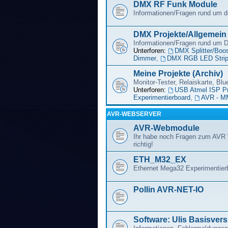
DMX RF Funk Module
Informationen/Fragen rund um
DMX Projekte/Allgemein
Informationen/Fragen rund um
Unterforen:
DMX Splitter/Boos
Dimmer
,
DMX RGB LED Strip 
Meine Projekte (Archiv)
Monitor-Tester, Relaiskarte, Blu
Unterforen:
USB Atmel ISP P
Experimentierboard
,
AVR - M
AVR-WEBSERVER
AVR-Webmodule
Ihr habe noch Fragen zum AVR 
richtig!
ETH_M32_EX
Ethernet Mega32 Experimentier
Pollin AVR-NET-IO
Software: Ulis Basisvers