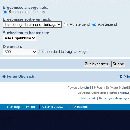
Ergebnisse anzeigen als:
Beiträge
Themen
Ergebnisse sortieren nach:
Aufsteigend
Absteigend
Suchzeitraum begrenzen:
Die ersten:
Zeichen der Beiträge anzeigen
Foren-Übersicht
All
Powered by
phpBB
® Forum Software © phpBB
Deutsche Übersetzung durch
phpBB.d
Datenschutz
|
Nutzungsbedingungen
sitemap
|
e-mail
|
datenschutz
|
impressum