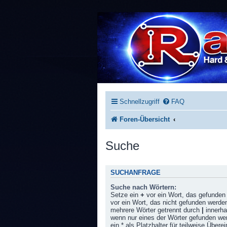
Schnellzugriff
FAQ
Foren-Übersicht
Suche
SUCHANFRAGE
Suche nach Wörtern:
Setze ein
+
vor ein Wort, das gefunde
vor ein Wort, das nicht gefunden werde
mehrere Wörter getrennt durch
|
innerha
wenn nur eines der Wörter gefunden w
ein * als Platzhalter für teilweise Über