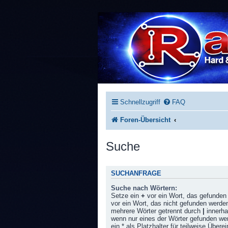
Schnellzugriff
FAQ
Foren-Übersicht
Suche
SUCHANFRAGE
Suche nach Wörtern:
Setze ein
+
vor ein Wort, das gefunde
vor ein Wort, das nicht gefunden werde
mehrere Wörter getrennt durch
|
innerha
wenn nur eines der Wörter gefunden w
ein * als Platzhalter für teilweise Über