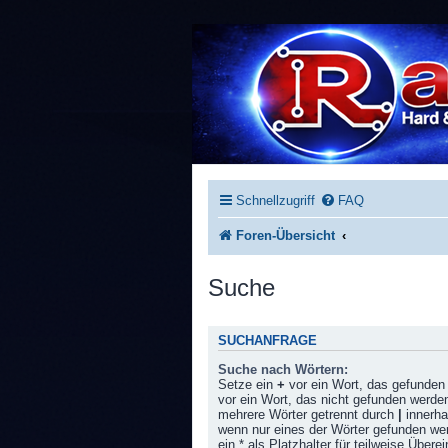
Schnellzugriff
FAQ
Foren-Übersicht
Suche
SUCHANFRAGE
Suche nach Wörtern:
Setze ein
+
vor ein Wort, das gefunde
vor ein Wort, das nicht gefunden werde
mehrere Wörter getrennt durch
|
innerha
wenn nur eines der Wörter gefunden w
ein * als Platzhalter für teilweise Über