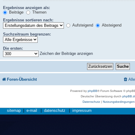
Ergebnisse anzeigen als:
Beiträge
Themen
Ergebnisse sortieren nach:
Aufsteigend
Absteigend
Suchzeitraum begrenzen:
Die ersten:
Zeichen der Beiträge anzeigen
Foren-Übersicht
All
Powered by
phpBB
® Forum Software © phpBB
Deutsche Übersetzung durch
phpBB.d
Datenschutz
|
Nutzungsbedingungen
sitemap
|
e-mail
|
datenschutz
|
impressum