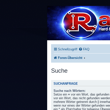
Schnellzugriff
FAQ
Foren-Übersicht
Suche
SUCHANFRAGE
Suche nach Wörtern:
Setze ein
+
vor ein Wort, das gefunde
vor ein Wort, das nicht gefunden werde
mehrere Wörter getrennt durch
|
innerha
wenn nur eines der Wörter gefunden w
ein * als Platzhalter für teilweise Über